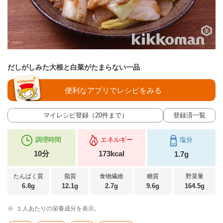
だしがしみた大根と白菜がたまらない一品
便利なアプリでレシピをみる
マイレシピ登録（20件まで）
登録済一覧
調理時間
エネルギー
塩分
10分
173kcal
1.7g
たんぱく質
脂質
食物繊維
糖質
野菜量
6.8g
12.1g
2.7g
9.6g
164.5g
※
１人あたりの栄養成分を表示。