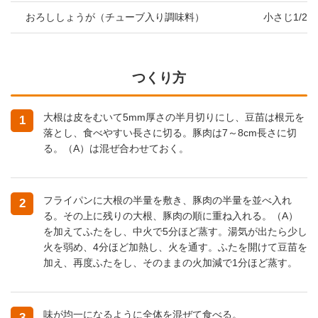
おろししょうが（チューブ入り調味料）
小さじ1/2
つくり方
大根は皮をむいて5mm厚さの半月切りにし、豆苗は根元を
1
落とし、食べやすい長さに切る。豚肉は7～8cm長さに切
る。（A）は混ぜ合わせておく。
フライパンに大根の半量を敷き、豚肉の半量を並べ入れ
2
る。その上に残りの大根、豚肉の順に重ね入れる。（A）
を加えてふたをし、中火で5分ほど蒸す。湯気が出たら少し
火を弱め、4分ほど加熱し、火を通す。ふたを開けて豆苗を
加え、再度ふたをし、そのままの火加減で1分ほど蒸す。
味が均一になるように全体を混ぜて食べる。
3