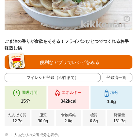
ごま油の香りが食欲をそそる！フライパンひとつでつくれるお手
軽蒸し鍋
便利なアプリでレシピをみる
マイレシピ登録（20件まで）
登録済一覧
調理時間
エネルギー
塩分
15分
342kcal
1.9g
たんぱく質
脂質
食物繊維
糖質
野菜量
12.7g
30.0g
2.0g
6.8g
131.3g
※
１人あたりの栄養成分を表示。