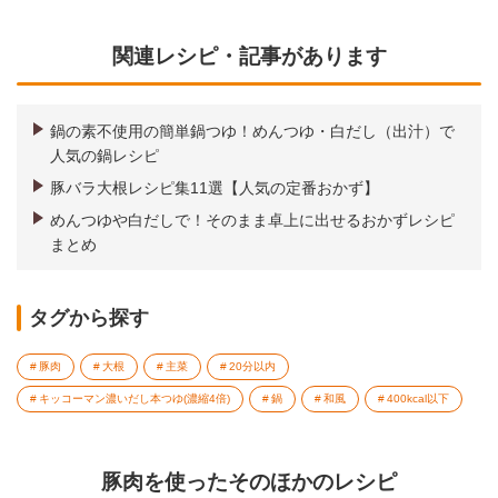
関連レシピ・記事があります
鍋の素不使用の簡単鍋つゆ！めんつゆ・白だし（出汁）で
人気の鍋レシピ
豚バラ大根レシピ集11選【人気の定番おかず】
めんつゆや白だしで！そのまま卓上に出せるおかずレシピ
まとめ
タグから探す
豚肉
大根
主菜
20分以内
キッコーマン濃いだし本つゆ(濃縮4倍)
鍋
和風
400kcal以下
豚肉を使ったそのほかのレシピ