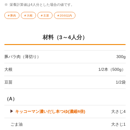
※
栄養計算値は4人分とした場合の値です。
豚肉
大根
主菜
20分以内
材料（3～4人分）
豚バラ肉（薄切り）
300g
大根
1/2本（500g）
豆苗
1/2袋
（A）
キッコーマン濃いだし本つゆ(濃縮4倍)
大さじ4
ごま油
大さじ1