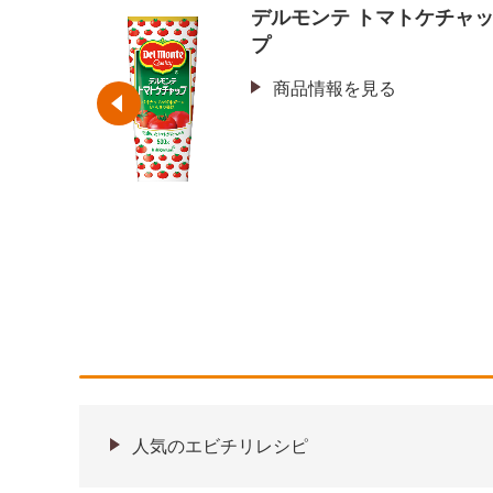
トマトケチャッ
マンジョウ 国産米
仕込み 料理の清酒
見る
商品情報を見る
人気のエビチリレシピ