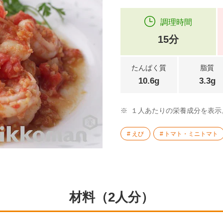
調理時間
15分
たんぱく質
脂質
10.6g
3.3g
※
１人あたりの栄養成分を表示
えび
トマト・ミニトマト
材料（2人分）