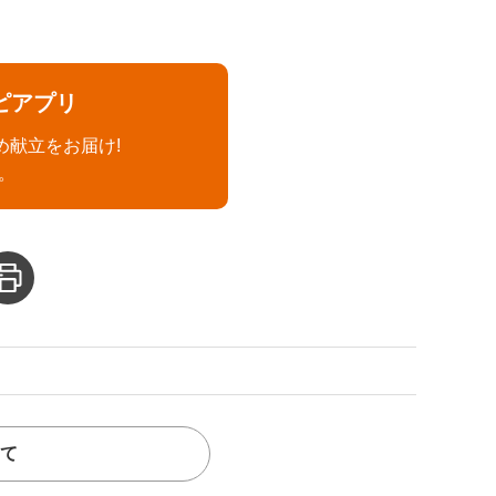
ピアプリ
め献立をお届け!
。
て