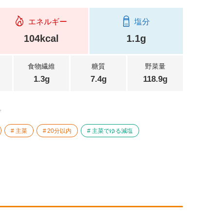
エネルギー
塩分
104kcal
1.1g
食物繊維
糖質
野菜量
1.3g
7.4g
118.9g
。
主菜
20分以内
主菜でゆる減塩