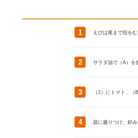
1
えびは尾まで殻をむ
2
サラダ油で（A）を
3
（2）にトマト、（
4
器に盛りつけ、好み