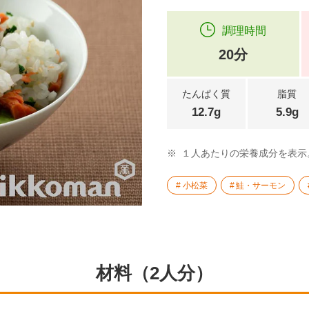
調理時間
20分
たんぱく質
脂質
12.7g
5.9g
※
１人あたりの栄養成分を表示
小松菜
鮭・サーモン
材料（2人分）