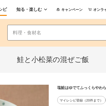
シピ
知る・楽しむ
キャンペーン
オンラ
鮭と小松菜の混ぜご飯
塩鮭はゆでてふっくらやわ
マイレシピ登録（20件まで）