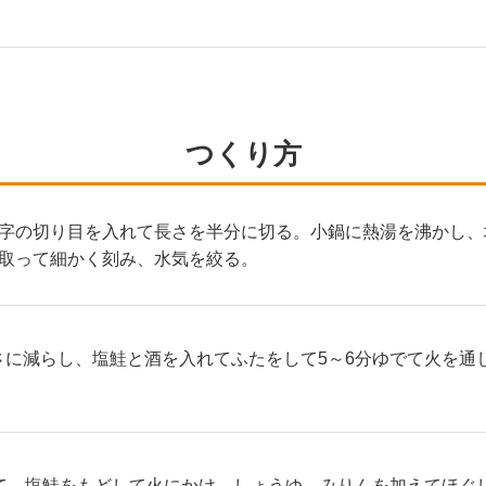
つくり方
字の切り目を入れて長さを半分に切る。小鍋に熱湯を沸かし、
取って細かく刻み、水気を絞る。
深さに減らし、塩鮭と酒を入れてふたをして5～6分ゆでて火を
て、塩鮭をもどして火にかけ、しょうゆ、みりんを加えてほぐ