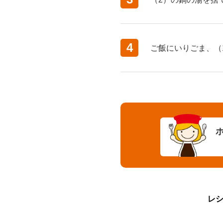
4
ご飯にいりごま、（
レ