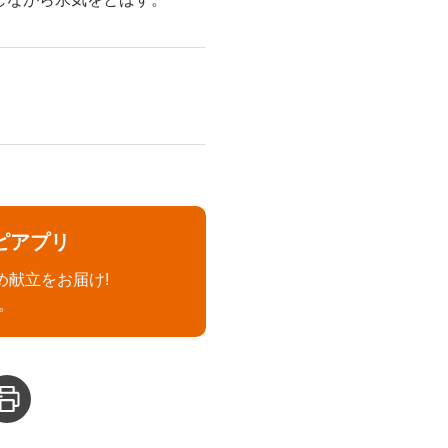
ピアプリ
め献立をお届け!
。