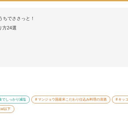
うちでささっと！
方24選
食でしっかり減塩
マンジョウ国産米こだわり仕込み料理の清酒
キッ
cal以下