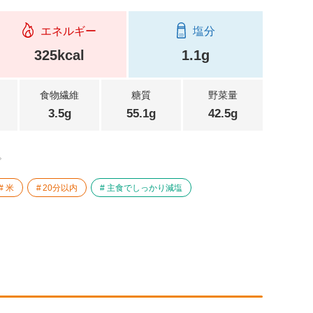
エネルギー
塩分
325kcal
1.1g
食物繊維
糖質
野菜量
3.5g
55.1g
42.5g
。
米
20分以内
主食でしっかり減塩