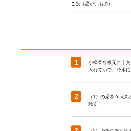
ご飯（温かいもの）
1
小松菜な根元に十文
入れてゆで、冷水に
2
（1）の湯を2cm
除く。
3
（2）の鍋の湯を捨