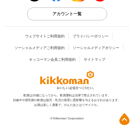
アカウント一覧
ウェブサイトご利用規約
プライバシーポリシー
ソーシャルメディアご利用規約
ソーシャルメディアポリシー
キッコーマン会員ご利用規約
サイトマップ
飲酒は20歳になってから。飲酒運転は法律で禁止されています。
妊娠中や授乳期の飲酒は胎児・乳児の発育に
悪影響を与えるおそれがあります。
お酒は楽しく適量で。のんだあとはリサイクル。
上部へ
© Kikkoman Corporation