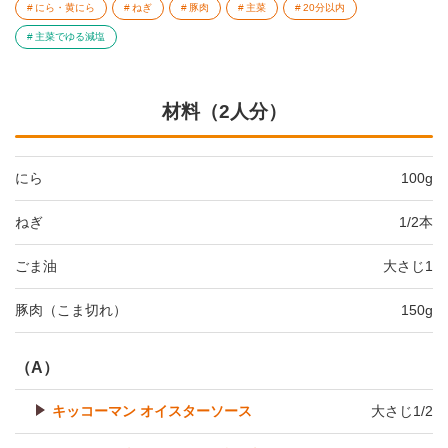
にら・黄にら
ねぎ
豚肉
主菜
20分以内
主菜でゆる減塩
材料（2人分）
にら
100g
ねぎ
1/2本
ごま油
大さじ1
豚肉（こま切れ）
150g
（A）
キッコーマン オイスターソース
大さじ1/2