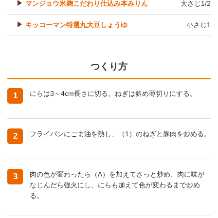
マンジョウ米麹こだわり仕込み本みりん
大さじ1/2
キッコーマン特選丸大豆しょうゆ
小さじ1
つくり方
にらは3～4cm長さに切る。ねぎは斜め薄切りにする。
1
フライパンにごま油を熱し、（1）のねぎと豚肉を炒める。
2
肉の色が変わったら（A）を加えてさっと炒め、肉に味が
3
なじんだら強火にし、にらも加えて色が変わるまで炒め
る。