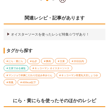
関連レシピ・記事があります
オイスターソースを使ったレシピ特集☆ワザあり！
タグから探す
にら・黄にら
ねぎ
豚肉
主菜
20分以内
主菜でゆる減塩
キッコーマン オイスターソース
マンジョウ米麹こだわり仕込み本みりん
キッコーマン特選丸大豆しょうゆ
和風
400kcal以下
にら・黄にらを使ったそのほかのレシピ