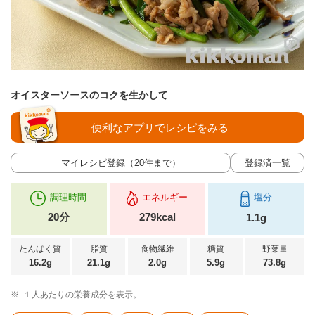
オイスターソースのコクを生かして
便利なアプリでレシピをみる
マイレシピ登録（20件まで）
登録済一覧
調理時間
エネルギー
塩分
20分
279kcal
1.1g
たんぱく質
脂質
食物繊維
糖質
野菜量
16.2g
21.1g
2.0g
5.9g
73.8g
※
１人あたりの栄養成分を表示。