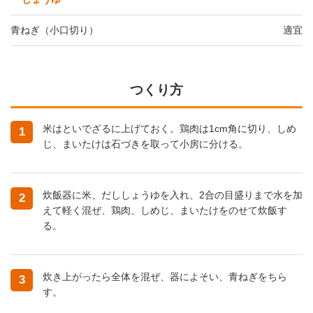
青ねぎ（小口切り）
適宜
つくり方
米はといでざるに上げておく。鶏肉は1cm角に切り、しめ
1
じ、まいたけは石づきを取って小房に分ける。
炊飯器に米、だししょうゆを入れ、2合の目盛りまで水を加
2
えて軽く混ぜ、鶏肉、しめじ、まいたけをのせて炊飯す
る。
炊き上がったら全体を混ぜ、器によそい、青ねぎをちら
3
す。