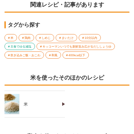
関連レシピ・記事があります
タグから探す
米
鶏肉
しめじ
まいたけ
10分以内
主食でゆる減塩
キッコーマンいつでも新鮮旨み広がるだししょうゆ
炊き込みご飯・おこわ
和風
400kcal以下
米を使ったそのほかのレシピ
米