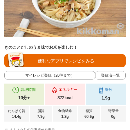
きのことだしのうま味でお米を楽しむ！
便利なアプリでレシピをみる
マイレシピ登録（20件まで）
登録済一覧
調理時間
エネルギー
塩分
10分+
372kcal
1.9g
たんぱく質
脂質
食物繊維
糖質
野菜量
14.4g
7.9g
1.2g
60.6g
0g
※
１人あたりの栄養成分を表示。