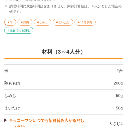
※
調理時間に炊飯時間は含まれません。栄養計算値は、４人分とした場合の
値です。
米
鶏肉
しめじ
まいたけ
10分以内
主食でゆる減塩
材料（3～4人分）
米
2合
鶏もも肉
200g
しめじ
50g
まいたけ
50g
キッコーマンいつでも新鮮旨み広がるだし
大さじ4
しょうゆ