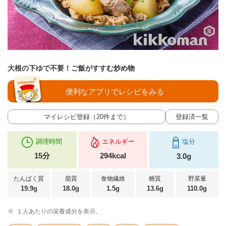
大根の下ゆで不要！ご飯がすすむ炒め物
便利なアプリでレシピをみる
マイレシピ登録（20件まで）
登録済一覧
調理時間
エネルギー
塩分
15分
294kcal
3.0g
たんぱく質
脂質
食物繊維
糖質
野菜量
19.9g
18.0g
1.5g
13.6g
110.0g
※
１人あたりの栄養成分を表示。