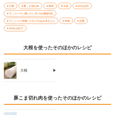
大根
豚こま切れ肉
豚肉
主菜
20分以内
キッコーマン濃いだし本つゆ(濃縮4倍)
マンジョウ米麹こだわり仕込み本みりん
和風
定番
400kcal以下
大根を使ったそのほかのレシピ
大根
豚こま切れ肉を使ったそのほかのレシピ