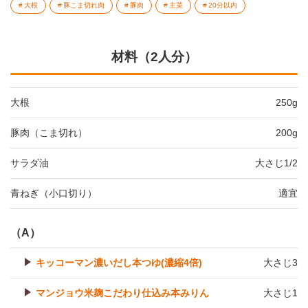
大根
豚こま切れ肉
豚肉
主菜
20分以内
材料（2人分）
大根
250g
豚肉（こま切れ）
200g
サラダ油
大さじ1/2
青ねぎ（小口切り）
適宜
（A）
キッコーマン濃いだし本つゆ(濃縮4倍)
大さじ3
マンジョウ米麹こだわり仕込み本みりん
大さじ1