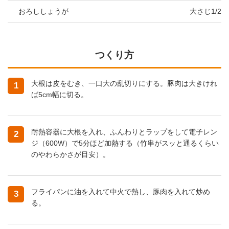
おろししょうが
大さじ1/2
つくり方
大根は皮をむき、一口大の乱切りにする。豚肉は大きけれ
1
ば5cm幅に切る。
耐熱容器に大根を入れ、ふんわりとラップをして電子レン
2
ジ（600W）で5分ほど加熱する（竹串がスッと通るくらい
のやわらかさが目安）。
フライパンに油を入れて中火で熱し、豚肉を入れて炒め
3
る。