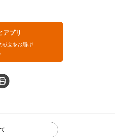
ピアプリ
め献立をお届け!
。
て