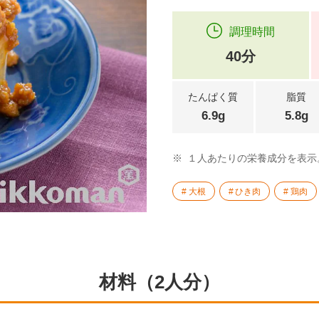
調理時間
40分
たんぱく質
脂質
6.9g
5.8g
※
１人あたりの栄養成分を表示
大根
ひき肉
鶏肉
材料（2人分）