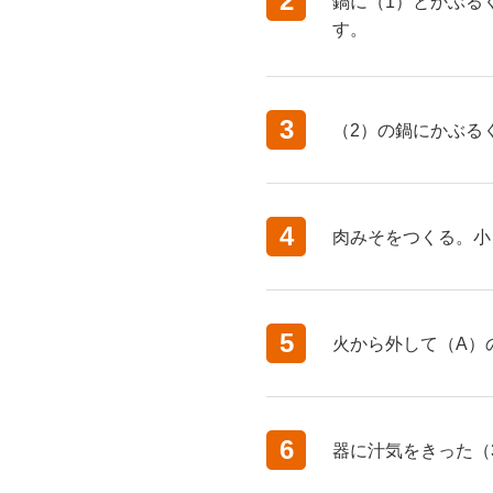
2
鍋に（1）とかぶる
す。
3
（2）の鍋にかぶる
4
肉みそをつくる。小
5
火から外して（A）
6
器に汁気をきった（