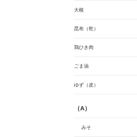
大根
昆布（乾）
鶏ひき肉
ごま油
ゆず（皮）
（A）
みそ