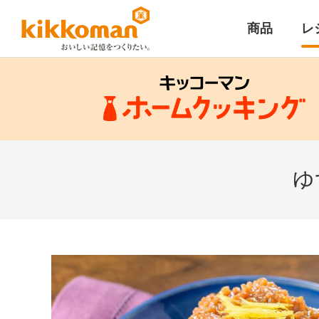
商品
レ
ゆ