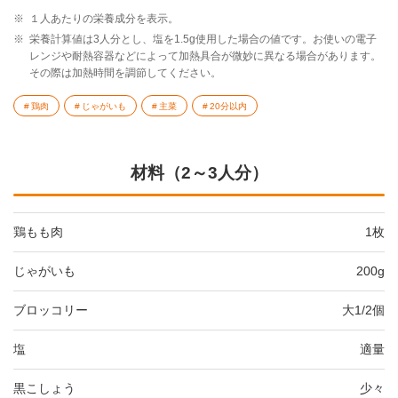
※
１人あたりの栄養成分を表示。
※
栄養計算値は3人分とし、塩を1.5g使用した場合の値です。お使いの電子
レンジや耐熱容器などによって加熱具合が微妙に異なる場合があります。
その際は加熱時間を調節してください。
鶏肉
じゃがいも
主菜
20分以内
材料（2～3人分）
鶏もも肉
1枚
じゃがいも
200g
ブロッコリー
大1/2個
塩
適量
黒こしょう
少々