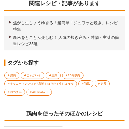
関連レシピ・記事があります
焦がし生しょうゆ香る！超簡単「ジュワッと焼き」レシピ
特集
新米をとことん楽しむ！ 人気の炊き込み・丼物・主菜の簡
単レシピ35選
タグから探す
鶏肉
じゃがいも
主菜
20分以内
キッコーマンいつでも新鮮しぼりたて生しょうゆ
和風
定番
おつまみ
400kcal以下
鶏肉を使ったそのほかのレシピ