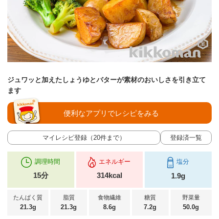
ジュワッと加えたしょうゆとバターが素材のおいしさを引き立て
ます
便利なアプリでレシピをみる
マイレシピ登録（20件まで）
登録済一覧
調理時間
エネルギー
塩分
15分
314kcal
1.9g
たんぱく質
脂質
食物繊維
糖質
野菜量
21.3g
21.3g
8.6g
7.2g
50.0g