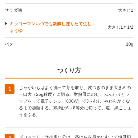
サラダ油
大さじ1
キッコーマンいつでも新鮮しぼりたて生し
大さじ1と1/2
ょうゆ
バター
10g
つくり方
じゃがいもはよく洗って芽を取り、皮つきのまま大きめの
1
一口大（25g程度）に切る。耐熱皿にのせ、ふんわりとラ
ップをして電子レンジ（600W）で3～4分、やわらかくな
るまで加熱する。鶏肉は6～8等分に切って、塩、黒こしょ
うをふる。
ブロッコリーは小房に分け、茎は皮を厚めにむいて短冊切