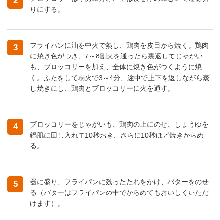
2
りにする。
フライパンに油を中火で熱し、鶏肉を皮目から焼く。鶏肉
3
に焼き色がつき、7～8割火を通ったら裏返してじゃがい
も、ブロッコリーを加え、全体に焼き色がつくように焼
く。ふたをして弱火で3～4分、途中で上下を返しながら蒸
し焼きにし、鶏肉とブロッコリーに火を通す。
ブロッコリーをじゃがいも、鶏肉の上にのせ、しょうゆを
4
鍋肌に回し入れて10秒おき、さらに10秒ほど焼きからめ
る。
器に盛り、フライパンに残ったたれをかけ、バターをのせ
5
る（バターはフライパンの中でからめてもおいしくいただ
けます）。