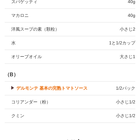
スパゲッティ
40g
マカロニ
40g
洋風スープの素（顆粒）
小さじ2
水
1と1/2カップ
オリーブオイル
大さじ1
（B）
デルモンテ 基本の完熟トマトソース
1/2パック
コリアンダー（粉）
小さじ1/2
クミン
小さじ1/2