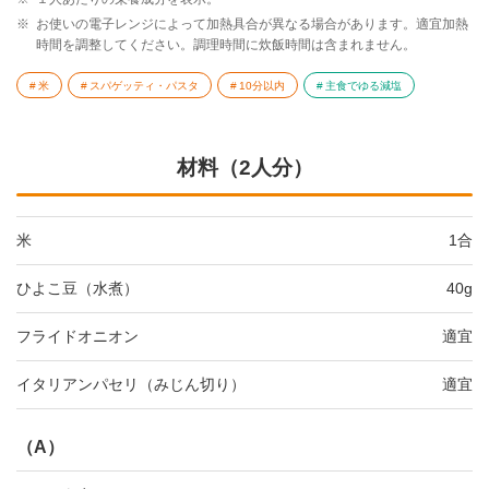
※
お使いの電子レンジによって加熱具合が異なる場合があります。適宜加熱
時間を調整してください。調理時間に炊飯時間は含まれません。
米
スパゲッティ・パスタ
10分以内
主食でゆる減塩
材料（2人分）
米
1合
ひよこ豆（水煮）
40g
フライドオニオン
適宜
イタリアンパセリ（みじん切り）
適宜
（A）