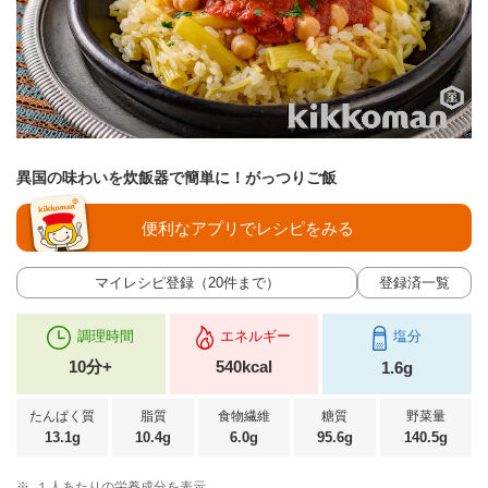
異国の味わいを炊飯器で簡単に！がっつりご飯
便利なアプリでレシピをみる
マイレシピ登録（20件まで）
登録済一覧
調理時間
エネルギー
塩分
10分+
540kcal
1.6g
たんぱく質
脂質
食物繊維
糖質
野菜量
13.1g
10.4g
6.0g
95.6g
140.5g
※
１人あたりの栄養成分を表示。