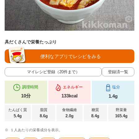
具だくさんで栄養たっぷり
便利なアプリでレシピをみる
マイレシピ登録（20件まで）
登録済一覧
調理時間
エネルギー
塩分
10分
133kcal
1.4g
たんぱく質
脂質
食物繊維
糖質
野菜量
5.4g
8.6g
2.0g
8.4g
165.4g
※
１人あたりの栄養成分を表示。