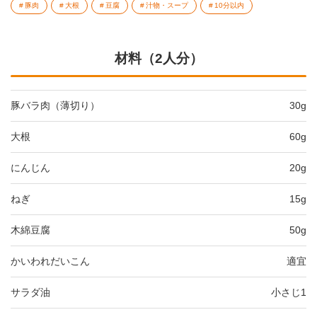
豚肉
大根
豆腐
汁物・スープ
10分以内
材料（2人分）
豚バラ肉（薄切り）
30g
大根
60g
にんじん
20g
ねぎ
15g
木綿豆腐
50g
かいわれだいこん
適宜
サラダ油
小さじ1