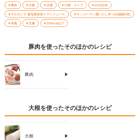
豚肉
大根
豆腐
汁物・スープ
10分以内
デルモンテ 食塩無添加トマトジュース
キッコーマン濃いだし本つゆ(濃縮4倍)
和風
定番
200kcal以下
豚肉を使ったそのほかのレシピ
豚肉
大根を使ったそのほかのレシピ
大根