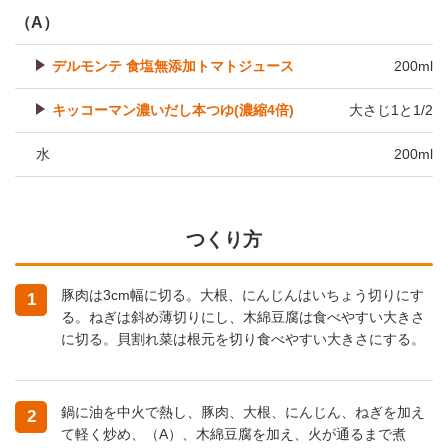
（A）
デルモンテ 食塩無添加トマトジュース
200ml
キッコーマン濃いだし本つゆ(濃縮4倍)
大さじ1と1/2
水
200ml
つくり方
豚肉は3cm幅に切る。大根、にんじんはいちょう切りにす
1
る。ねぎは斜め薄切りにし、木綿豆腐は食べやすい大きさ
に切る。貝割れ菜は根元を切り食べやすい大きさにする。
鍋に油を中火で熱し、豚肉、大根、にんじん、ねぎを加え
2
て軽く炒め、（A）、木綿豆腐を加え、火が通るまで煮