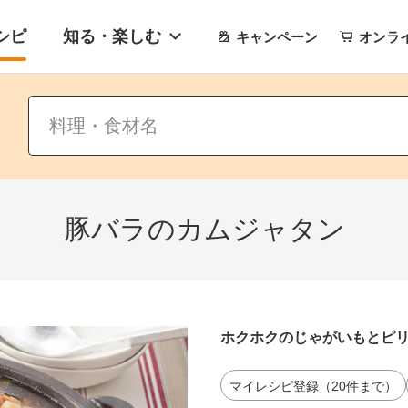
シピ
知る・楽しむ
キャンペーン
オンラ
豚バラのカムジャタン
ホクホクのじゃがいもとピ
マイレシピ登録（20件まで）