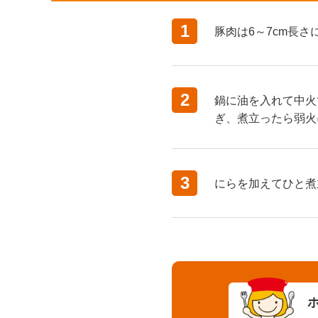
1
豚肉は6～7cm長
2
鍋に油を入れて中火
ぎ、煮立ったら弱火
3
にらを加えてひと煮