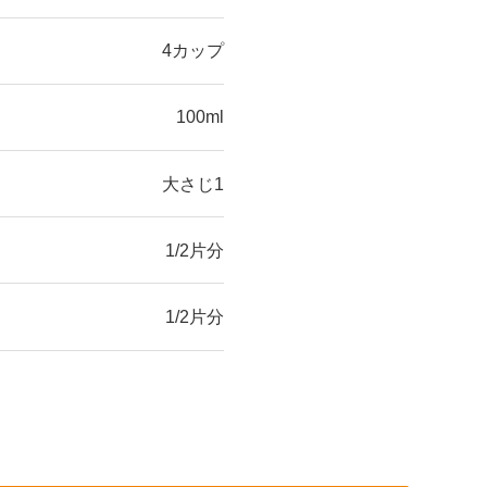
4カップ
100ml
大さじ1
1/2片分
1/2片分