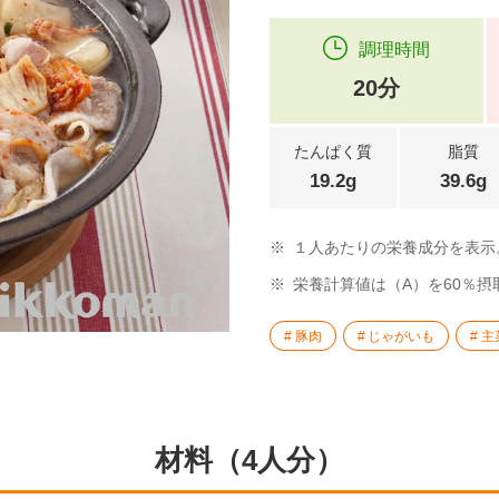
調理時間
20分
たんぱく質
脂質
19.2g
39.6g
※
１人あたりの栄養成分を表示
※
栄養計算値は（A）を60％
豚肉
じゃがいも
主
材料（4人分）