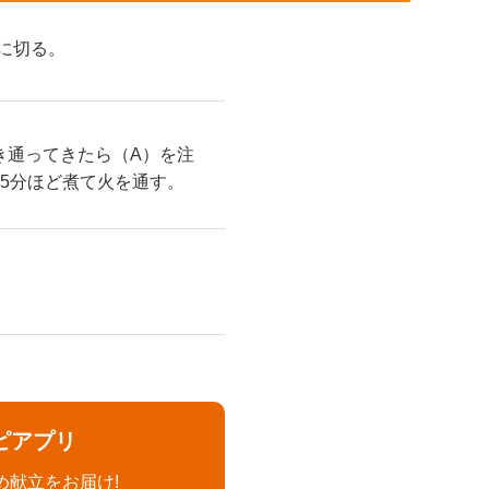
さに切る。
き通ってきたら（A）を注
5分ほど煮て火を通す。
ピアプリ
め献立をお届け!