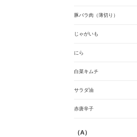
豚バラ肉（薄切り）
じゃがいも
にら
白菜キムチ
サラダ油
赤唐辛子
（A）