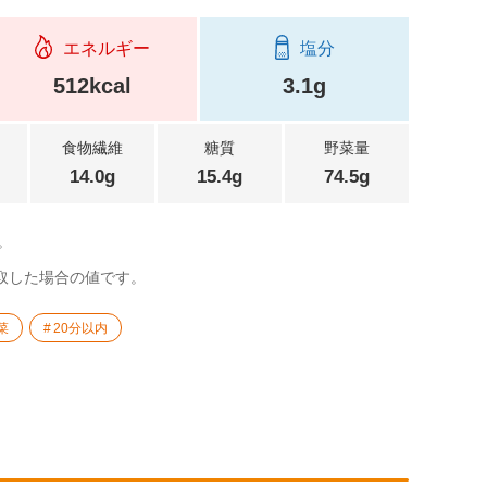
エネルギー
塩分
512kcal
3.1g
食物繊維
糖質
野菜量
14.0g
15.4g
74.5g
。
摂取した場合の値です。
菜
20分以内