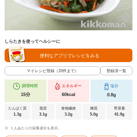
しらたきを使ってヘルシーに
便利なアプリでレシピをみる
マイレシピ登録（20件まで）
登録済一覧
調理時間
エネルギー
塩分
15分
60kcal
0.8g
たんぱく質
脂質
食物繊維
糖質
野菜量
1.3g
3.1g
3.2g
5.0g
41.9g
※
１人あたりの栄養成分を表示。