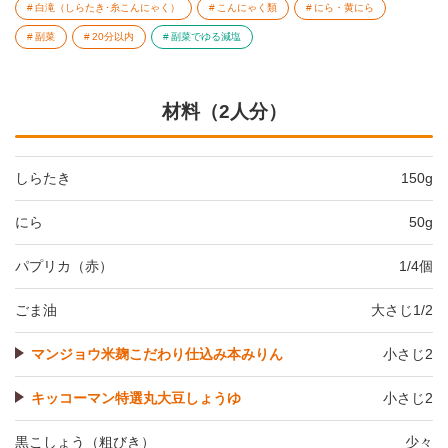
白滝（しらたき･糸こんにゃく）
こんにゃく類
にら・黄にら
副菜
20分以内
副菜でゆる減塩
材料（2人分）
しらたき
150g
にら
50g
パプリカ（赤）
1/4個
ごま油
大さじ1/2
マンジョウ米麹こだわり仕込み本みりん
小さじ2
キッコーマン特選丸大豆しょうゆ
小さじ2
黒こしょう（粗びき）
少々