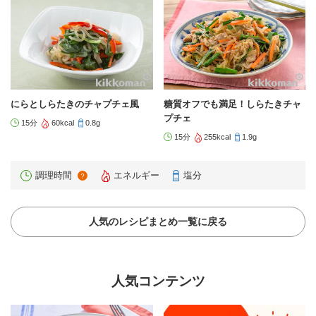
にらとしらたきのチャプチェ風
糖質オフでも満足！しらたきチャ
プチェ
15分
60kcal
0.8g
15分
255kcal
1.9g
調理時間
エネルギー
塩分
？
人気のレシピまとめ一覧に戻る
人気コンテンツ