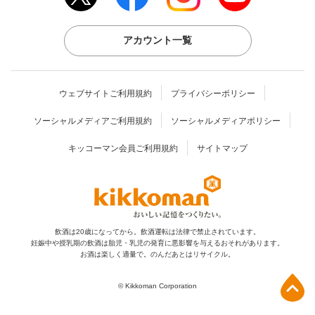
アカウント一覧
ウェブサイトご利用規約
プライバシーポリシー
ソーシャルメディアご利用規約
ソーシャルメディアポリシー
キッコーマン会員ご利用規約
サイトマップ
飲酒は20歳になってから。飲酒運転は法律で禁止されています。
妊娠中や授乳期の飲酒は胎児・乳児の発育に
悪影響を与えるおそれがあります。
お酒は楽しく適量で。のんだあとはリサイクル。
上部へ
© Kikkoman Corporation