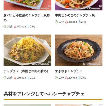
豚バラと小松菜のチャプチェ風炒
牛肉ときのこのチャプチェ風
め
10分
338kcal
2.4g
10分
543kcal
1.9g
チャプチェ（春雨と牛肉の炒め）
すきやきチャプチェ
20分
276kcal
2.1g
10分
206kcal
1.5g
具材をアレンジしてヘルシーチャプチェ