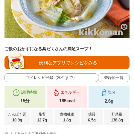
ご飯のおかずになる具だくさんの満足スープ！
便利なアプリでレシピをみる
マイレシピ登録（20件まで）
登録済一覧
調理時間
エネルギー
塩分
15分
185kcal
2.6g
たんぱく質
脂質
食物繊維
糖質
野菜量
10.9g
12.7g
1.8g
6.5g
138.8g
※
１人あたりの栄養成分を表示。