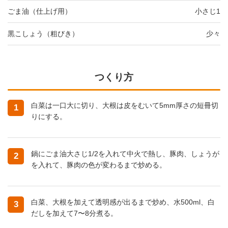
ごま油（仕上げ用）
小さじ1
黒こしょう（粗びき）
少々
つくり方
白菜は一口大に切り、大根は皮をむいて5mm厚さの短冊切
1
りにする。
鍋にごま油大さじ1/2を入れて中火で熱し、豚肉、しょうが
2
を入れて、豚肉の色が変わるまで炒める。
白菜、大根を加えて透明感が出るまで炒め、水500ml、白
3
だしを加えて7〜8分煮る。