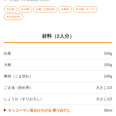
白菜
大根
豚こま切れ肉
豚肉
汁物・スープ
20分以内
材料（2人分）
白菜
150g
大根
150g
豚肉（こま切れ）
100g
ごま油（炒め用）
大さじ1/2
しょうが（すりおろし）
大さじ1/2
キッコーマン旨みひろがる 香り白だし
50ml