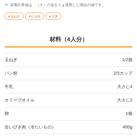
※
栄養計算値は、（Ａ）の塩を１ｇ使用した場合の値です。
玉ねぎ
ひき肉
主菜
材料（4人分）
玉ねぎ
1/2個
パン粉
2/3カップ
牛乳
大さじ4
オリーブオイル
大さじ2
卵
1個
合いびき肉（冷たいもの）
400g