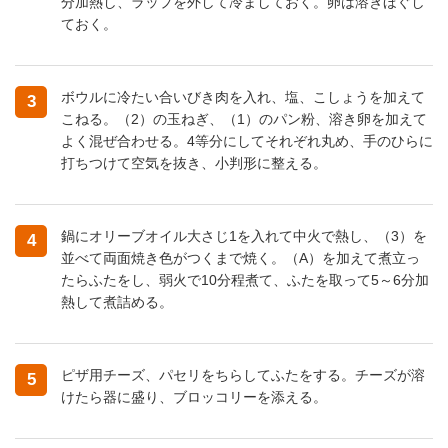
分加熱し、ラップを外して冷ましておく。卵は溶きほぐし
ておく。
ボウルに冷たい合いびき肉を入れ、塩、こしょうを加えて
3
こねる。（2）の玉ねぎ、（1）のパン粉、溶き卵を加えて
よく混ぜ合わせる。4等分にしてそれぞれ丸め、手のひらに
打ちつけて空気を抜き、小判形に整える。
鍋にオリーブオイル大さじ1を入れて中火で熱し、（3）を
4
並べて両面焼き色がつくまで焼く。（A）を加えて煮立っ
たらふたをし、弱火で10分程煮て、ふたを取って5～6分加
熱して煮詰める。
ピザ用チーズ、パセリをちらしてふたをする。チーズが溶
5
けたら器に盛り、ブロッコリーを添える。