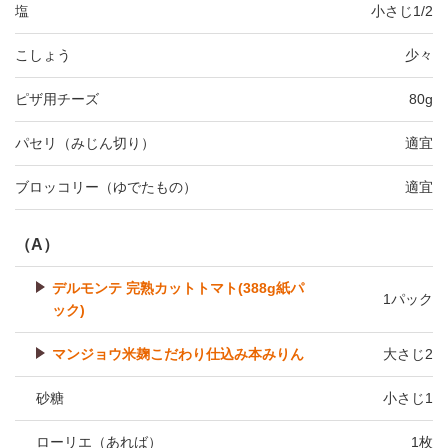
塩
小さじ1/2
こしょう
少々
ピザ用チーズ
80g
パセリ（みじん切り）
適宜
ブロッコリー（ゆでたもの）
適宜
（A）
デルモンテ 完熟カットトマト(388g紙パ
1パック
ック)
マンジョウ米麹こだわり仕込み本みりん
大さじ2
砂糖
小さじ1
ローリエ（あれば）
1枚