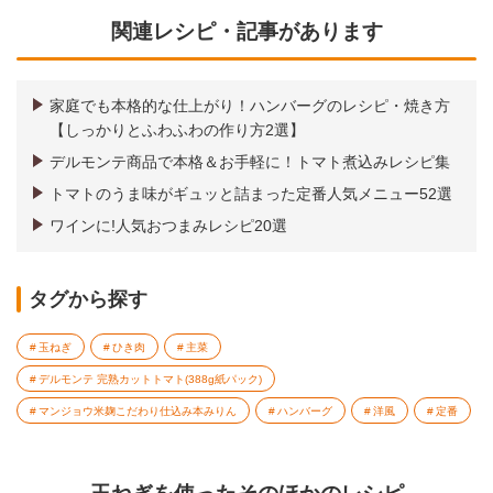
関連レシピ・記事があります
家庭でも本格的な仕上がり！ハンバーグのレシピ・焼き方
【しっかりとふわふわの作り方2選】
デルモンテ商品で本格＆お手軽に！トマト煮込みレシピ集
トマトのうま味がギュッと詰まった定番人気メニュー52選
ワインに!人気おつまみレシピ20選
タグから探す
玉ねぎ
ひき肉
主菜
デルモンテ 完熟カットトマト(388g紙パック)
マンジョウ米麹こだわり仕込み本みりん
ハンバーグ
洋風
定番