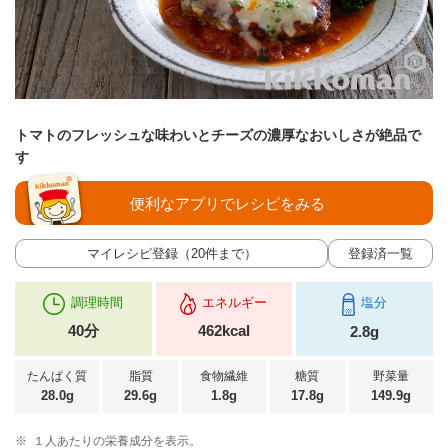
トマトのフレッシュな味わいとチーズの濃厚なおいしさが絶品で
す
便利なアプリでレシピをみる
マイレシピ登録（20件まで）
登録済一覧
調理時間
エネルギー
塩分
40分
462kcal
2.8g
たんぱく質
脂質
食物繊維
糖質
野菜量
28.0g
29.6g
1.8g
17.8g
149.9g
※
１人あたりの栄養成分を表示。