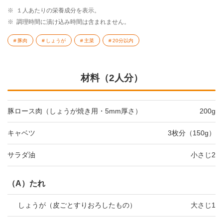
※
１人あたりの栄養成分を表示。
※
調理時間に漬け込み時間は含まれません。
豚肉
しょうが
主菜
20分以内
材料（2人分）
豚ロース肉（しょうが焼き用・5mm厚さ）
200g
キャベツ
3枚分（150g）
サラダ油
小さじ2
（A）たれ
しょうが（皮ごとすりおろしたもの）
大さじ1