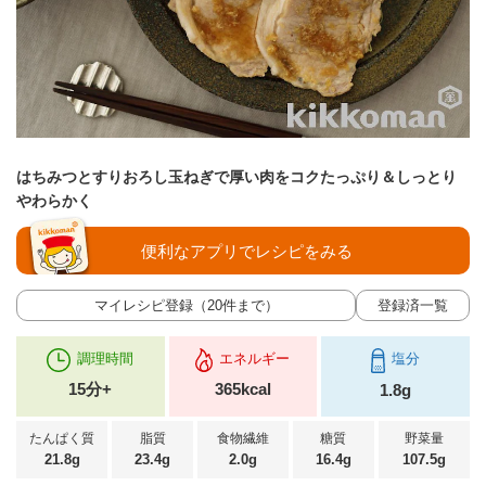
はちみつとすりおろし玉ねぎで厚い肉をコクたっぷり＆しっとり
やわらかく
便利なアプリでレシピをみる
マイレシピ登録（20件まで）
登録済一覧
調理時間
エネルギー
塩分
15分+
365kcal
1.8g
たんぱく質
脂質
食物繊維
糖質
野菜量
21.8g
23.4g
2.0g
16.4g
107.5g