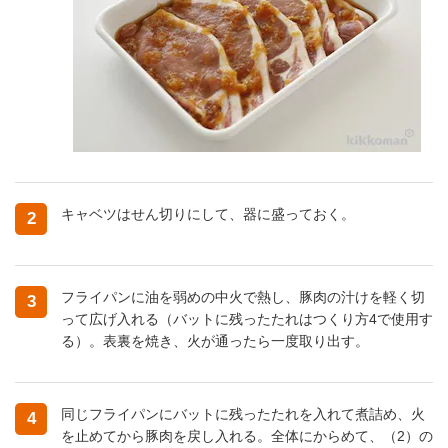
キャベツはせん切りにして、器に盛っておく。
2
フライパンに油を弱めの中火で熱し、豚肉の汁けを軽く切
3
って広げ入れる（バットに残ったたれはつくり方4で使用す
る）。表裏を焼き、火が通ったら一度取り出す。
同じフライパンにバットに残ったたれを入れて煮詰め、火
4
を止めてから豚肉を戻し入れる。全体にからめて、（2）の