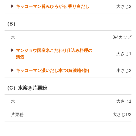
キッコーマン旨みひろがる 香り白だし
大さじ2
（B）
水
3/4カップ
マンジョウ国産米こだわり仕込み料理の
大さじ1
清酒
キッコーマン濃いだし本つゆ(濃縮4倍)
小さじ2
（C）水溶き片栗粉
水
大さじ1
片栗粉
大さじ1/2