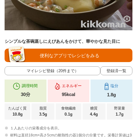
シンプルな茶碗蒸しにえびあんをかけて、華やかな見た目に
便利なアプリでレシピをみる
マイレシピ登録（20件まで）
登録済一覧
調理時間
エネルギー
塩分
30分
95kcal
1.8g
たんぱく質
脂質
食物繊維
糖質
野菜量
10.8g
3.5g
0.1g
4.4g
1.7g
※
１人あたりの栄養成分を表示。
※
材料は直径18cm×高さ5cmの耐熱性の器1個分の分量です。栄養計算値は3