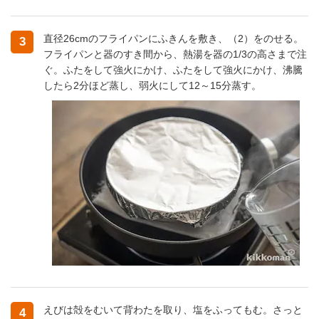
直径26cmのフライパンにふきんを敷き、（2）をのせる。
3
フライパンと器のすき間から、熱湯を器の1/3の高さまで注
ぐ。ふたをして強火にかけ、ふたをして強火にかけ、沸騰
したら2分ほど蒸し、弱火にして12～15分蒸す。
えびは殻をむいて背わたを取り、塩をふってもむ。さっと
4