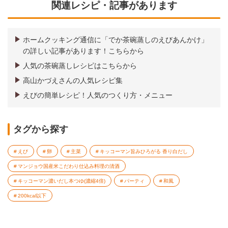
関連レシピ・記事があります
ホームクッキング通信に「でか茶碗蒸しのえびあんかけ」
の詳しい記事があります！こちらから
人気の茶碗蒸しレシピはこちらから
高山かづえさんの人気レシピ集
えびの簡単レシピ！人気のつくり方・メニュー
タグから探す
えび
卵
主菜
キッコーマン旨みひろがる 香り白だし
マンジョウ国産米こだわり仕込み料理の清酒
キッコーマン濃いだし本つゆ(濃縮4倍)
パーティ
和風
200kcal以下