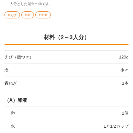
人分とした場合の値です。
えび
卵
主菜
材料（2～3人分）
えび（殻つき）
120g
塩
少々
青ねぎ
1本
（A）卵液
卵
2個
水
1と1/2カップ