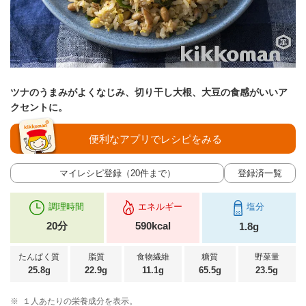
ツナのうまみがよくなじみ、切り干し大根、大豆の食感がいいア
クセントに。
便利なアプリでレシピをみる
マイレシピ登録（20件まで）
登録済一覧
調理時間
エネルギー
塩分
20分
590kcal
1.8g
たんぱく質
脂質
食物繊維
糖質
野菜量
25.8g
22.9g
11.1g
65.5g
23.5g
※
１人あたりの栄養成分を表示。