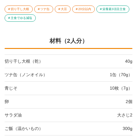
切り干し大根
ツナ缶
大豆
20分以内
栄養素3項目主食
主食でゆる減塩
材料（2人分）
切り干し大根（乾）
40g
ツナ缶（ノンオイル）
1缶（70g）
青じそ
10枚（7g）
卵
2個
サラダ油
大さじ2
ご飯（温かいもの）
300g