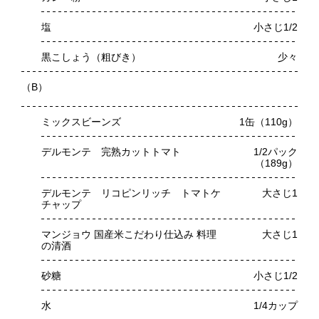
塩
小さじ1/2
黒こしょう（粗びき）
少々
（B）
ミックスビーンズ
1缶（110g）
デルモンテ 完熟カットトマト
1/2パック
（189g）
デルモンテ リコピンリッチ トマトケ
大さじ1
チャップ
マンジョウ 国産米こだわり仕込み 料理
大さじ1
の清酒
砂糖
小さじ1/2
水
1/4カップ