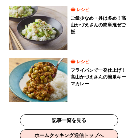
レシピ
ご飯少なめ・具は多め！髙
山かづえさんの簡単混ぜご
飯
レシピ
フライパンで一発仕上げ！
髙山かづえさんの簡単キー
マカレー
記事一覧を見る
ホームクッキング通信トップへ