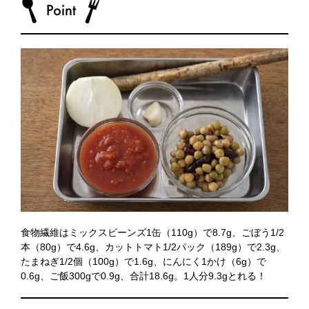
食物繊維はミックスビーンズ1缶（110g）で8.7g、ごぼう1/2
本（80g）で4.6g、カットトマト1/2パック（189g）で2.3g、
たまねぎ1/2個（100g）で1.6g、にんにく1かけ（6g）で
0.6g、ご飯300gで0.9g、合計18.6g。1人分9.3gとれる！