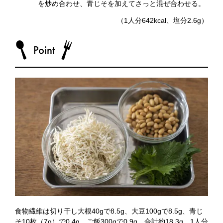
を炒め合わせ、青じそを加えてさっと混ぜ合わせる。
（1人分642kcal、塩分2.6g）
食物繊維は切り干し大根40gで8.5g、大豆100gで8.5g、青じ
そ10枚（7g）で0.4g、ご飯300gで0.9g、合計約18.3g。1人分