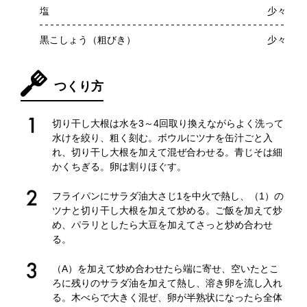
塩
少々
黒こしょう（粗びき）
少々
つくり方
切り干し大根は水を3～4回取り換えながらよく洗って
水けを絞り、粗く刻む。ボウルにツナを缶汁ごと入
れ、切り干し大根を加えて混ぜ合わせる。青じそは細
かくちぎる。卵は割りほぐす。
フライパンにサラダ油大さじ1を中火で熱し、（1）の
ツナと切り干し大根を加えて炒める。ご飯を加えて炒
め、パラリとしたら大豆を加えてさっと炒め合わせ
る。
（A）を加えて炒め合わせたら端に寄せ、空いたとこ
ろに残りのサラダ油を加えて熱し、溶き卵を流し入れ
る。木べらで大きく混ぜ、卵が半熟状になったら全体