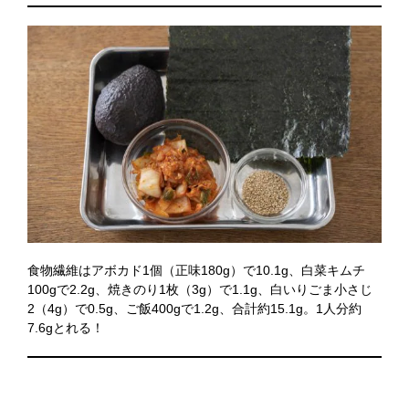
食物繊維はアボカド1個（正味180g）で10.1g、白菜キムチ
100gで2.2g、焼きのり1枚（3g）で1.1g、白いりごま小さじ
2（4g）で0.5g、ご飯400gで1.2g、合計約15.1g。1人分約
7.6gとれる！