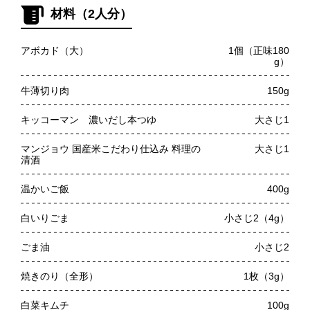
材料（2人分）
アボカド（大）
1個（正味180
g）
牛薄切り肉
150g
キッコーマン 濃いだし本つゆ
大さじ1
マンジョウ 国産米こだわり仕込み 料理の
大さじ1
清酒
温かいご飯
400g
白いりごま
小さじ2（4g）
ごま油
小さじ2
焼きのり（全形）
1枚（3g）
白菜キムチ
100g