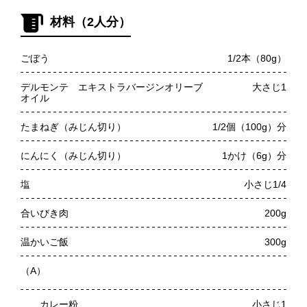
材料（2人分）
ごぼう
1/2本（80g）
デルモンテ エキストラバージンオリーブ
大さじ1
オイル
たまねぎ（みじん切り）
1/2個（100g）分
にんにく（みじん切り）
1かけ（6g）分
塩
小さじ1/4
合いびき肉
200g
温かいご飯
300g
（A）
カレー粉
小さじ1