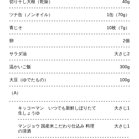
切り干し大根（乾燥）
40g
ツナ缶（ノンオイル）
1缶（70g）
青じそ
10枚（7g）
卵
2個
サラダ油
大さじ2
温かいご飯
300g
大豆（ゆでたもの）
100g
（A）
キッコーマン いつでも新鮮しぼりたて
大さじ1
生しょうゆ
マンジョウ 国産米こだわり仕込み 料理
大さじ1
の清酒