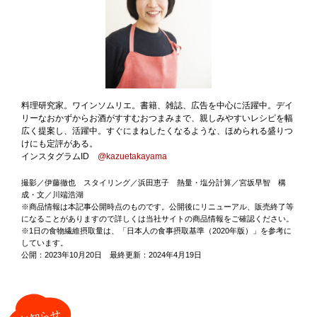
料理研究家。ワインソムリエ。書籍、雑誌、広告を中心に活躍中。デイ
リーなおかずからお酒がすすむおつまみまで、親しみやすいレシピを幅
広く提案し、活躍中。すぐにまねしたくなるような、ほめられる盛りつ
けにも定評がある。
インスタグラムID
@kazuetakayama
撮影／伊藤徹也 スタイリング／浜田恵子 熱量・塩分計算／宮坂早智 構
成・文／川端浩湖
※商品情報は本記事公開時点のものです。公開後にリニューアル、販売終了等
になることがありますので詳しくは当社サイトの商品情報をご確認ください。
※1日の食物繊維摂取量は、「日本人の食事摂取基準（2020年版）」を参考に
しています。
公開：2023年10月20日 最終更新：2024年4月19日