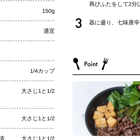
再びふたをして2分
150g
器に盛り、七味唐辛
適宜
1/4カップ
大さじ1と1/2
大さじ1と1/2
清
大さじ1と1/2