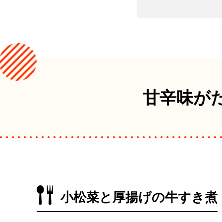
甘辛味が
小松菜と厚揚げの牛すき煮