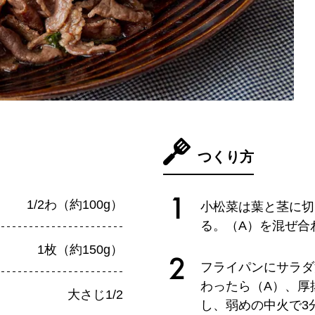
つくり方
1/2わ（約100g）
小松菜は葉と茎に切
る。（A）を混ぜ合
1枚（約150g）
フライパンにサラダ
わったら（A）、厚
大さじ1/2
し、弱めの中火で3