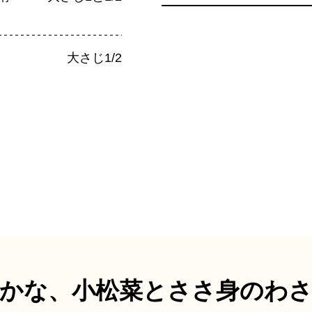
大さじ1/2
かな、
小松菜とささ身の
わ