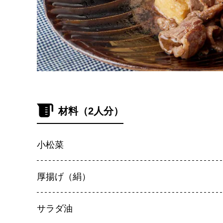
材料（2人分）
小松菜
厚揚げ（絹）
サラダ油