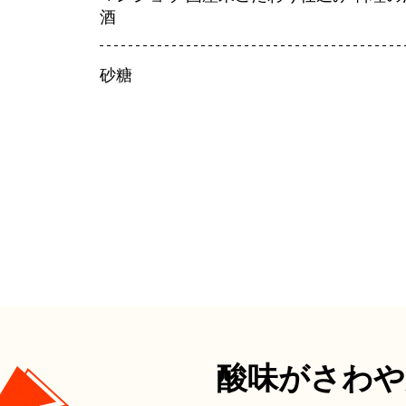
酒
砂糖
酸味がさわや