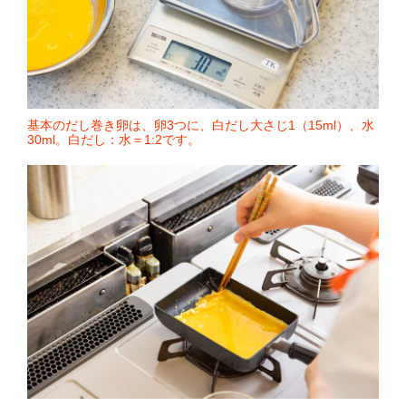
基本のだし巻き卵は、卵3つに、白だし大さじ1（15ml）、水
30ml。白だし：水＝1:2です。