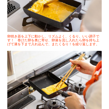
卵焼き器を上下に動かし、リズムよく、くるり。いい調子で
す！ 巻けた卵を奥に寄せ、卵液を流し入れたら卵を持ち上
げて液を下まで入れ込んで、またくるり！を繰り返します。