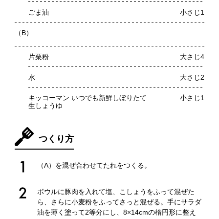
ごま油
小さじ1
（B）
片栗粉
大さじ4
水
大さじ2
キッコーマン いつでも新鮮しぼりたて
小さじ1
生しょうゆ
つくり方
（A）を混ぜ合わせてたれをつくる。
ボウルに豚肉を入れて塩、こしょうをふって混ぜた
ら、さらに小麦粉をふってさっと混ぜる。手にサラダ
油を薄く塗って2等分にし、8×14cmの楕円形に整え