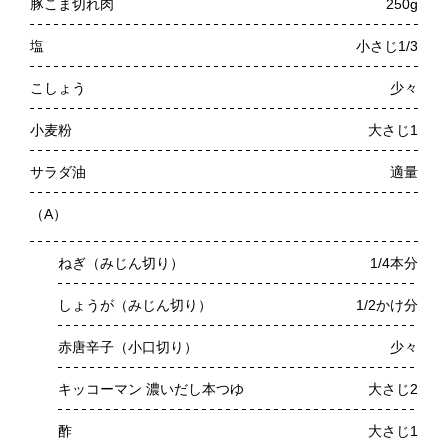
豚こま切れ肉
250g
塩
小さじ1/3
こしょう
少々
小麦粉
大さじ1
サラダ油
適量
（A）
ねぎ（みじん切り）
1/4本分
しょうが（みじん切り）
1/2かけ分
赤唐辛子（小口切り）
少々
キッコーマン 濃いだし本つゆ
大さじ2
酢
大さじ1