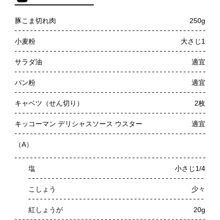
豚こま切れ肉
250g
小麦粉
大さじ1
サラダ油
適宜
パン粉
適宜
キャベツ（せん切り）
2枚
キッコーマン デリシャスソース ウスター
適宜
（A）
塩
小さじ1/4
こしょう
少々
紅しょうが
20g