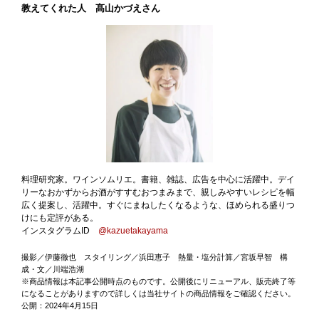
教えてくれた人 髙山かづえさん
料理研究家。ワインソムリエ。書籍、雑誌、広告を中心に活躍中。デイ
リーなおかずからお酒がすすむおつまみまで、親しみやすいレシピを幅
広く提案し、活躍中。すぐにまねしたくなるような、ほめられる盛りつ
けにも定評がある。
インスタグラムID
@kazuetakayama
撮影／伊藤徹也 スタイリング／浜田恵子 熱量・塩分計算／宮坂早智 構
成・文／川端浩湖
※商品情報は本記事公開時点のものです。公開後にリニューアル、販売終了等
になることがありますので詳しくは当社サイトの商品情報をご確認ください。
公開：2024年4月15日