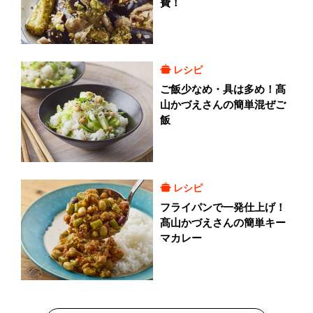
費！
レシピ
ご飯少なめ・具は多め！髙
山かづえさんの簡単混ぜご
飯
レシピ
フライパンで一発仕上げ！
髙山かづえさんの簡単キー
マカレー