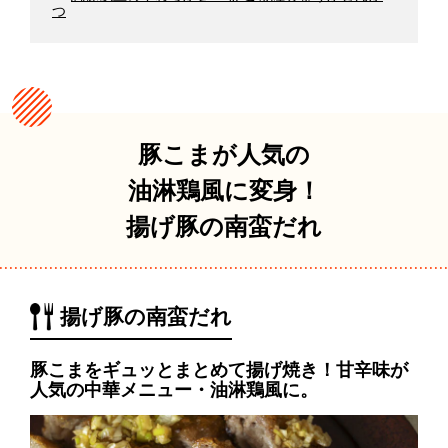
つ
豚こまが人気の
油淋鶏風に変身！
揚げ豚の南蛮だれ
揚げ豚の南蛮だれ
豚こまをギュッとまとめて揚げ焼き！甘辛味が
人気の中華メニュー・油淋鶏風に。