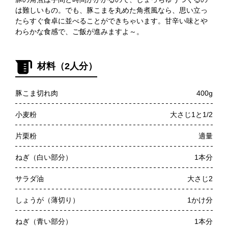
は難しいもの。でも、豚こまを丸めた角煮風なら、思い立っ
たらすぐ食卓に並べることができちゃいます。甘辛い味とや
わらかな食感で、ご飯が進みますよ～。
材料（2人分）
豚こま切れ肉
400g
小麦粉
大さじ1と1/2
片栗粉
適量
ねぎ（白い部分）
1本分
サラダ油
大さじ2
しょうが（薄切り）
1かけ分
ねぎ（青い部分）
1本分