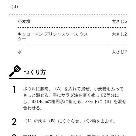
（B）
小麦粉
大さじ5
キッコーマン デリシャスソース ウス
大さじ2
ター
水
大さじ2
つくり方
ボウルに豚肉、（A）を入れて混ぜ、小麦粉をふって
さっと混ぜる。手にサラダ油を薄く塗って2等分に
し、8×14cmの楕円形に整える。バットに（B）を混ぜ
合わせる。
（1）の肉を（B）にくぐらせ、パン粉をまぶす。