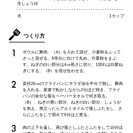
生しょうゆ
水
1カップ
つくり方
ボウルに豚肉、（A）を入れて混ぜ、小麦粉をふって
さっと混ぜる。8等分に分けて丸め、片栗粉をまぶ
す。ねぎの白い部分は4㎝長さに切り、1切れは白髪ね
ぎにする。（B）を混ぜ合わせる。
直径26㎝のフライパンにサラダ油を中火で熱し、豚肉
を入れる。菜箸で転がしながら2分ほど焼き、フライ
パンの余分な脂をペーパータオルで拭き取る。
（B）、ねぎの青い部分、ねぎの白い部分、しょうが
を加え、煮立ったらアルミホイルで落しぶたをし、さ
らにふたをして弱火で5分ほど煮る。
肉の上下を返し、再び落としぶたとふたをして10分ほ