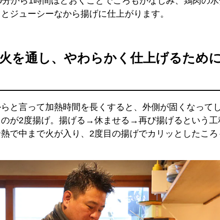
0分から1時間ほどおくことでころもがなじみ、鶏肉の
っとジューシーなから揚げに仕上がります。
火を通し、やわらかく仕上げるために
からと言って加熱時間を長くすると、外側が固くなって
るのが2度揚げ。揚げる→休ませる→再び揚げるという工
余熱で中まで火が入り、2度目の揚げでカリッとしたころ