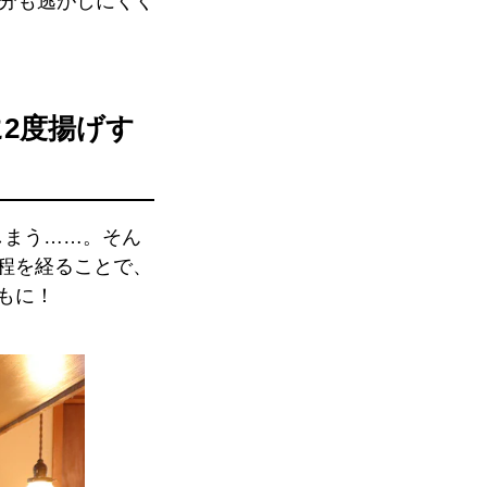
水分も逃がしにくく
2度揚げす
しまう……。そん
程を経ることで、
もに！