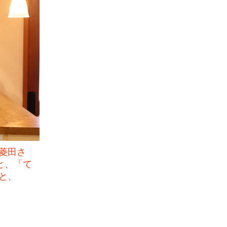
菱田さ
と、「て
と、