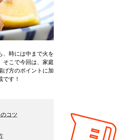
も、時には中まで火を
。そこで今回は、家庭
揚げ方のポイントに加
載です！
つのコツ
方