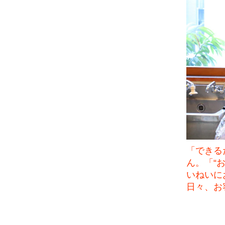
「できる
ん。「“
いねいに
日々、お