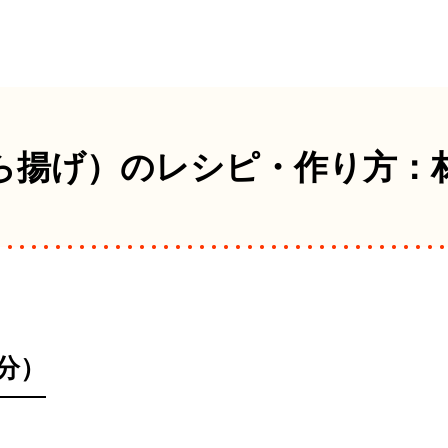
ら揚げ）の
レシピ・作り方：
分）