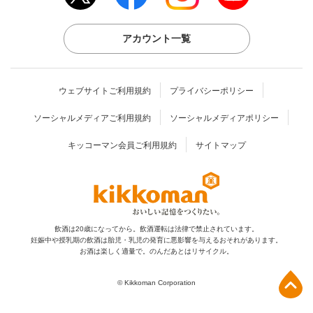
アカウント一覧
ウェブサイトご利用規約
プライバシーポリシー
ソーシャルメディアご利用規約
ソーシャルメディアポリシー
キッコーマン会員ご利用規約
サイトマップ
飲酒は20歳になってから。飲酒運転は法律で禁止されています。
妊娠中や授乳期の飲酒は胎児・乳児の発育に
悪影響を与えるおそれがあります。
お酒は楽しく適量で。のんだあとはリサイクル。
上部へ
© Kikkoman Corporation