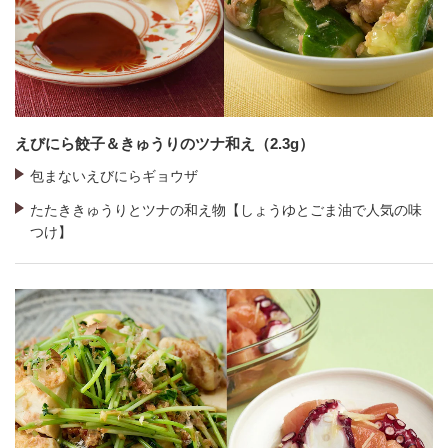
えびにら餃子＆きゅうりのツナ和え（2.3g）
包まないえびにらギョウザ
たたききゅうりとツナの和え物【しょうゆとごま油で人気の味
つけ】