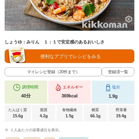
しょうゆ：みりん １：１で安定感のあるおいしさ
便利なアプリでレシピをみる
マイレシピ登録（20件まで）
登録済一覧
調理時間
エネルギー
塩分
40分
369kcal
1.9g
たんぱく質
脂質
食物繊維
糖質
野菜量
15.6g
4.2g
1.5g
66.1g
19.4g
※
１人あたりの栄養成分を表示。