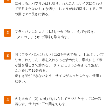
に分ける。パプリカは乱切り、れんこんはサイズに合わせ
て半月またはいちょう切り、しょうがは細切りにする。三
つ葉は3cm長さに切る。
フライパンに油大さじ1/2を中火で熱し、えびを焼き、
2
（A）のしょうゆで調味し取り出す。
同じフライパンに油大さじ1/2を中火で熱し、しめじ、パプ
3
リカ、れんこん、米を入れさっと炒めたら、弱火にして米
が透き通るまで炒める。（B）としょうがを加えて混ぜ、
ふたをして15分煮る。
※すき間ができないよう、サイズがあったふたをご使用く
ださい。
火を止めて（2）のえびをちらして再びふたをして10分程
4
蒸らす。仕上げに三つ葉をちらす。