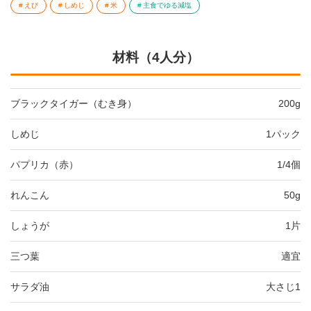
えび
しめじ
米
主食でゆる減塩
材料（4人分）
ブラックタイガー（むき身）
200g
しめじ
1パック
パプリカ（赤）
1/4個
れんこん
50g
しょうが
1片
三つ葉
適宜
サラダ油
大さじ1