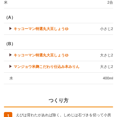
米
2合
（A）
キッコーマン特選丸大豆しょうゆ
小さじ2
（B）
キッコーマン特選丸大豆しょうゆ
大さじ2
マンジョウ米麹こだわり仕込み本みりん
大さじ2
水
400ml
つくり方
えびは背わたがあれば除く。しめじは石づきを切って小房
1