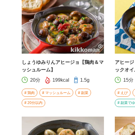
しょうゆみりんアヒージョ【鶏肉＆マ
アヒージ
ッシュルーム】
ックオイ
20分
199kcal
1.5g
15分
鶏肉
マッシュルーム
副菜
えび
20分以内
副菜でゆ