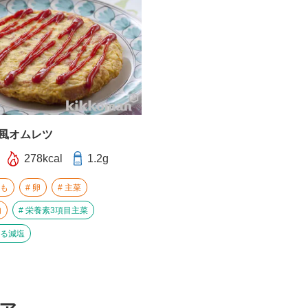
風オムレツ
278kcal
1.2g
も
卵
主菜
内
栄養素3項目主菜
る減塩