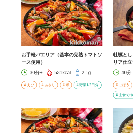
お手軽パエリア（基本の完熟トマトソ
牡蠣とし
ース使用）
リア仕立
30分+
531kcal
2.1g
40分
えび
あさり
米
野菜1/2日分
ごぼう
主食でゆ