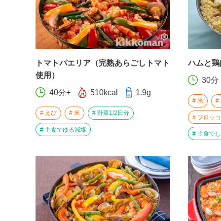
トマトパエリア（完熟あらごしトマト
ハムと鶏
使用）
30分
40分+
510kcal
1.9g
米
えび
米
野菜1/2日分
ブロッコ
主食でゆる減塩
主食でし