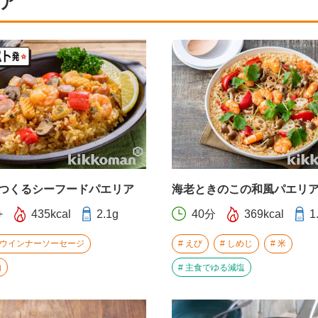
ア
つくるシーフードパエリア
海老ときのこの和風パエリ
+
435kcal
2.1g
40分
369kcal
1
ウインナーソーセージ
えび
しめじ
米
内
主食でゆる減塩