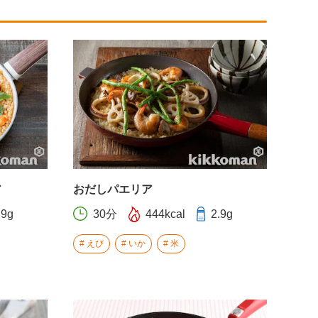
ア
おだしパエリア
.9g
30分
444kcal
2.9g
えび
いか
米