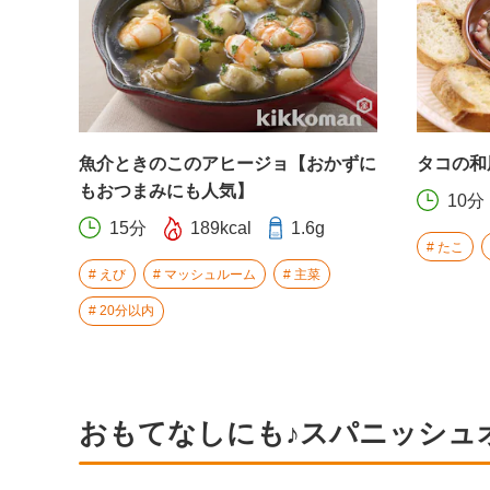
魚介ときのこのアヒージョ【おかずに
タコの和
もおつまみにも人気】
10分
15分
189kcal
1.6g
たこ
えび
マッシュルーム
主菜
20分以内
おもてなしにも♪スパニッシュ