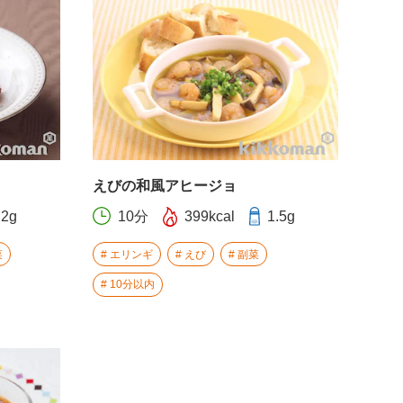
えびの和風アヒージョ
.2g
10分
399kcal
1.5g
菜
エリンギ
えび
副菜
10分以内