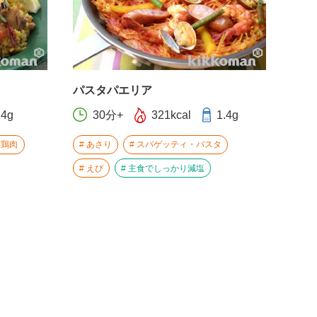
パスタパエリア
.4g
30分+
321kcal
1.4g
鶏肉
あさり
スパゲッティ・パスタ
えび
主食でしっかり減塩