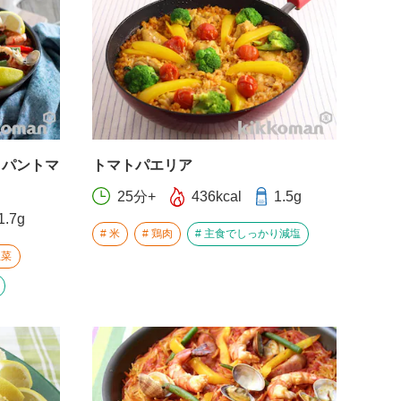
イパントマ
トマトパエリア
25分+
436kcal
1.5g
1.7g
米
鶏肉
主食でしっかり減塩
主菜