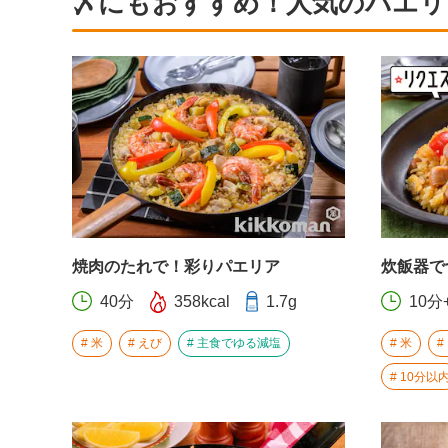
〆にもおすすめ！人気のパエリ
焼肉のたれで！彩りパエリア
炊飯器で
40分
358kcal
1.7g
10分
米
えび
主食でゆる減塩
米
10分以