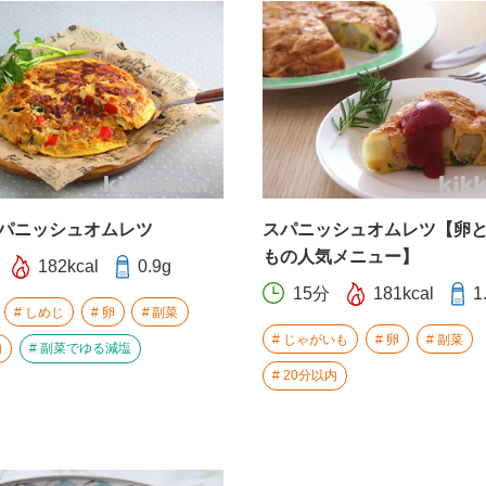
パニッシュオムレツ
スパニッシュオムレツ【卵
もの人気メニュー】
182kcal
0.9g
15分
181kcal
1
しめじ
卵
副菜
じゃがいも
卵
副菜
内
副菜でゆる減塩
20分以内