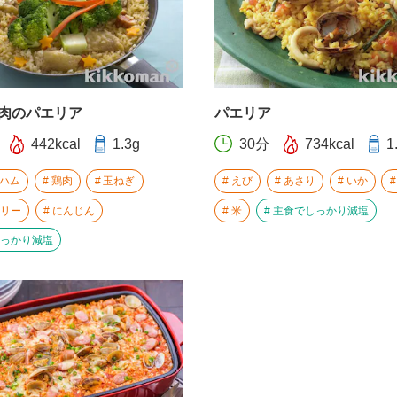
肉のパエリア
パエリア
442kcal
1.3g
30分
734kcal
1
ハム
鶏肉
玉ねぎ
えび
あさり
いか
リー
にんじん
米
主食でしっかり減塩
っかり減塩