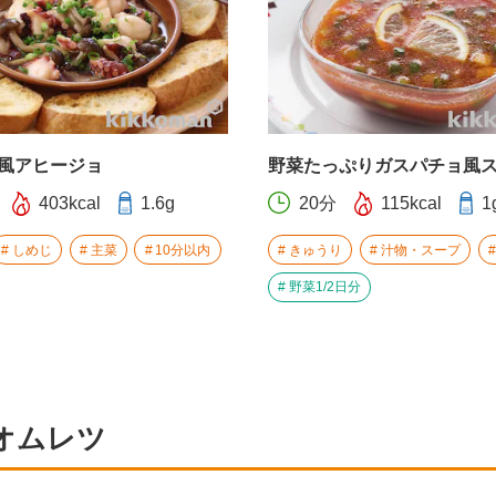
風アヒージョ
野菜たっぷりガスパチョ風
403kcal
1.6g
20分
115kcal
1
しめじ
主菜
10分以内
きゅうり
汁物・スープ
野菜1/2日分
オムレツ