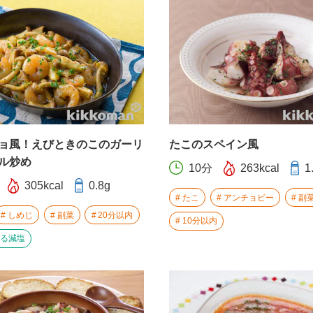
ョ風！えびときのこのガーリ
たこのスペイン風
ル炒め
10分
263kcal
1
305kcal
0.8g
たこ
アンチョビー
副
しめじ
副菜
20分以内
10分以内
る減塩