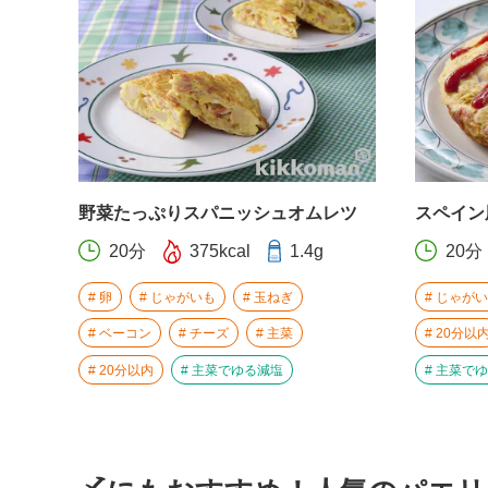
野菜たっぷりスパニッシュオムレツ
スペイン
20分
375kcal
1.4g
20分
卵
じゃがいも
玉ねぎ
じゃがい
ベーコン
チーズ
主菜
20分以
20分以内
主菜でゆる減塩
主菜でゆ