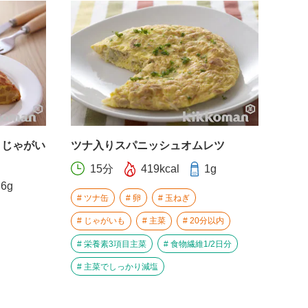
とじゃがい
ツナ入りスパニッシュオムレツ
15分
419kcal
1g
.6g
ツナ缶
卵
玉ねぎ
じゃがいも
主菜
20分以内
栄養素3項目主菜
食物繊維1/2日分
主菜でしっかり減塩