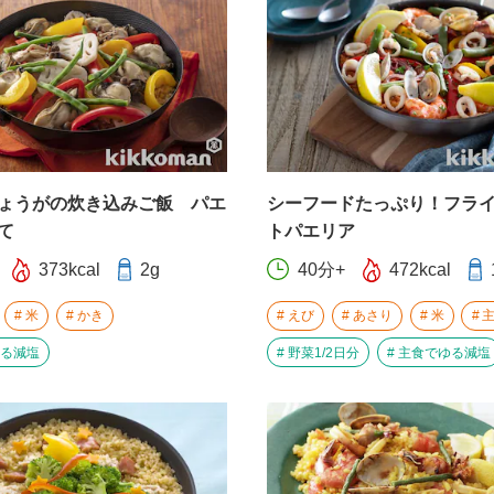
ょうがの炊き込みご飯 パエ
シーフードたっぷり！フラ
て
トパエリア
373kcal
2g
40分+
472kcal
米
かき
えび
あさり
米
る減塩
野菜1/2日分
主食でゆる減塩