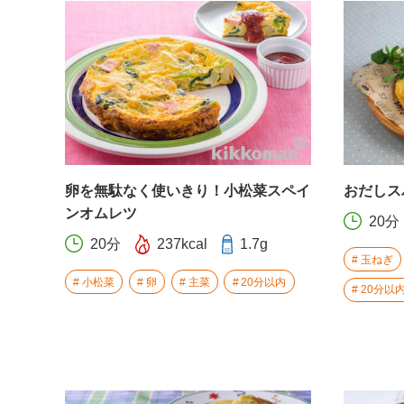
卵を無駄なく使いきり！小松菜スペイ
おだしス
ンオムレツ
20分
20分
237kcal
1.7g
玉ねぎ
小松菜
卵
主菜
20分以内
20分以