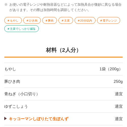
※
お使いの電子レンジや耐熱容器などによって加熱具合が微妙に異なる場合
があります。その際は加熱時間を調節してください。
もやし
ひき肉
豚肉
主菜
20分以内
電子レンジ
主菜でしっかり減塩
材料（2人分）
もやし
1袋（200g）
豚ひき肉
250g
青ねぎ（小口切り）
適宜
ゆずこしょう
適宜
キッコーマンしぼりたて生ぽんず
適宜