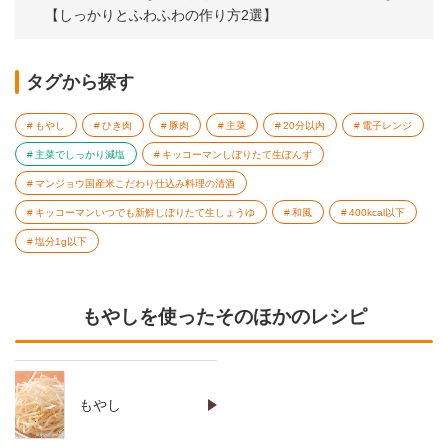
【しっかりとふわふわの作り方2選】
タグから探す
もやし
ひき肉
豚肉
主菜
20分以内
電子レンジ
主菜でしっかり減塩
キッコーマンしぼりたて生ぽんず
マンジョウ国産米こだわり仕込み料理の清酒
キッコーマンいつでも新鮮しぼりたて生しょうゆ
和風
400kcal以下
塩分1g以下
もやしを使ったそのほかのレシピ
もやし