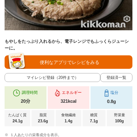
もやしをたっぷり入れるから、電子レンジでもふっくらジューシ
ーに。
便利なアプリでレシピをみる
マイレシピ登録（20件まで）
登録済一覧
調理時間
エネルギー
塩分
20分
321kcal
0.8g
たんぱく質
脂質
食物繊維
糖質
野菜量
24.1g
23.6g
1.4g
7.1g
100g
※
１人あたりの栄養成分を表示。