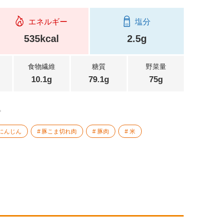
エネルギー
塩分
535kcal
2.5g
食物繊維
糖質
野菜量
10.1g
79.1g
75g
。
にんじん
豚こま切れ肉
豚肉
米