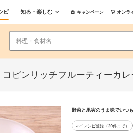
シピ
知る・楽しむ
キャンペーン
オンラ
リコピンリッチフルーティーカレ
野菜と果実のうま味でいつ
マイレシピ登録（20件まで）