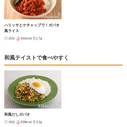
ハリッサとケチャップで！ガパオ
風ライス
25分
631kcal
1.7g
和風テイストで食べやすく
和風だしガパオ
20分
639kcal
3.2g