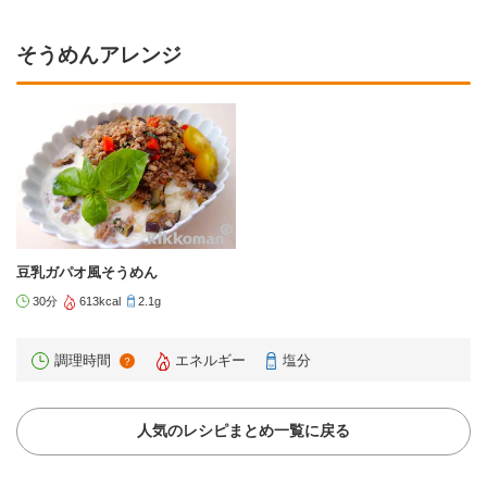
そうめんアレンジ
豆乳ガパオ風そうめん
30分
613kcal
2.1g
調理時間
エネルギー
塩分
？
人気のレシピまとめ一覧に戻る