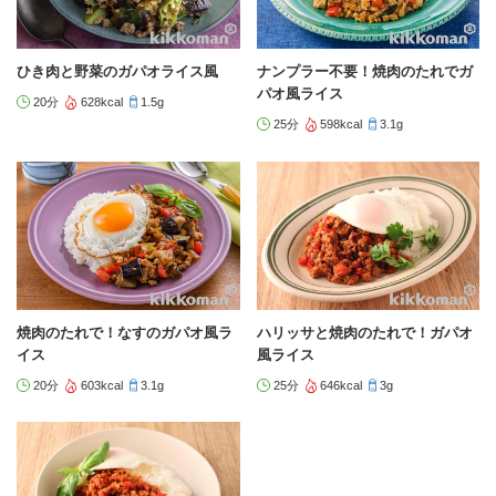
ひき肉と野菜のガパオライス風
ナンプラー不要！焼肉のたれでガ
パオ風ライス
20分
628kcal
1.5g
25分
598kcal
3.1g
焼肉のたれで！なすのガパオ風ラ
ハリッサと焼肉のたれで！ガパオ
イス
風ライス
20分
603kcal
3.1g
25分
646kcal
3g