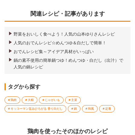
関連レシピ・記事があります
野菜をおいしく食べよう！人気の山本ゆりさんレシピ
人気のおでんレシピ☆めんつゆ＆白だしで簡単！
おでんレシピ集～アイデア具材がいっぱい
鍋の素不使用の簡単鍋つゆ！めんつゆ・白だし（出汁）で
人気の鍋レシピ
タグから探す
鶏肉
大根
じゃがいも
主菜
キッコーマン旨みひろがる 香り白だし
鍋
和風
定番
鶏肉を使ったそのほかのレシピ