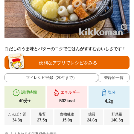
白だしのうま味とバターのコクでごはんがすすむおいしさです！
便利なアプリでレシピをみる
マイレシピ登録（20件まで）
登録済一覧
調理時間
エネルギー
塩分
40分+
502kcal
4.2g
たんぱく質
脂質
食物繊維
糖質
野菜量
34.3g
27.5g
15.0g
24.6g
146.3g
※
１人あたりの栄養成分を表示。