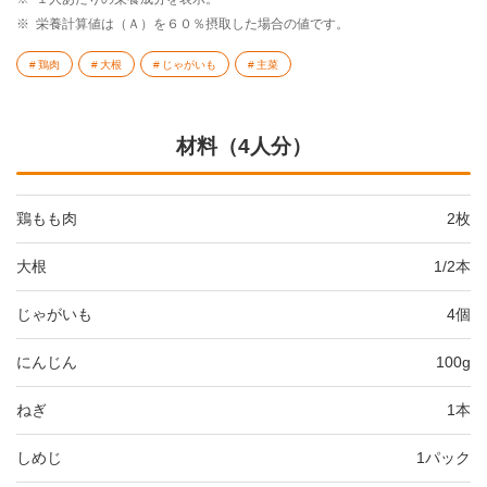
※
栄養計算値は（Ａ）を６０％摂取した場合の値です。
鶏肉
大根
じゃがいも
主菜
材料（4人分）
鶏もも肉
2枚
大根
1/2本
じゃがいも
4個
にんじん
100g
ねぎ
1本
しめじ
1パック