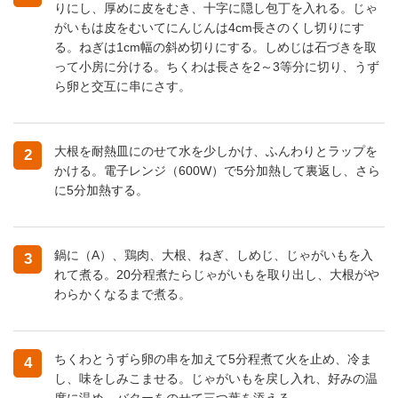
りにし、厚めに皮をむき、十字に隠し包丁を入れる。じゃ
がいもは皮をむいてにんじんは4cm長さのくし切りにす
る。ねぎは1cm幅の斜め切りにする。しめじは石づきを取
って小房に分ける。ちくわは長さを2～3等分に切り、うず
ら卵と交互に串にさす。
大根を耐熱皿にのせて水を少しかけ、ふんわりとラップを
2
かける。電子レンジ（600W）で5分加熱して裏返し、さら
に5分加熱する。
鍋に（A）、鶏肉、大根、ねぎ、しめじ、じゃがいもを入
3
れて煮る。20分程煮たらじゃがいもを取り出し、大根がや
わらかくなるまで煮る。
ちくわとうずら卵の串を加えて5分程煮て火を止め、冷ま
4
し、味をしみこませる。じゃがいもを戻し入れ、好みの温
度に温め、バターをのせて三つ葉を添える。