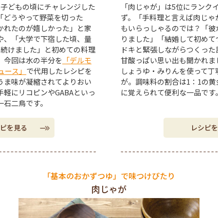
は子どもの頃にチャレンジした
「肉じゃが」は5位にランク
「どうやって野菜を切った
ず。「手料理と言えば肉じゃ
かれたのが嬉しかった」と家
もいらっしゃるのでは？「彼
や、「大学で下宿した頃、量
りました」「結婚して初めて
べ続けました」と初めての料理
ドキと緊張しながらつくった
。今回は水の半分を
「デルモ
甘酸っぱい思い出も聞かれま
ュース」
で代用したレシピを
しょうゆ・みりんを使って丁
うま味が凝縮されてよりおい
が。調味料の割合は1：1の
軽にリコピンやGABAといっ
に覚えられて便利な一品です
一石二鳥です。
ピを見る
レシピを
「基本のおかずつゆ」で味つけぴたり
肉じゃが