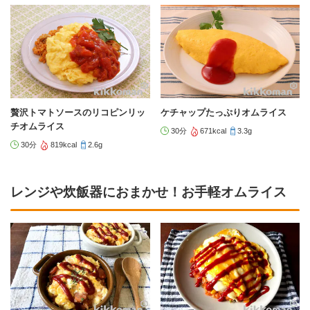
贅沢トマトソースのリコピンリッ
ケチャップたっぷりオムライス
チオムライス
30分
671kcal
3.3g
30分
819kcal
2.6g
レンジや炊飯器におまかせ！お手軽オムライス