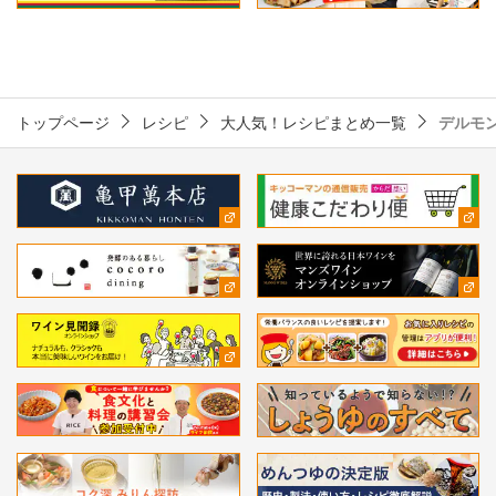
トップページ
レシピ
大人気！レシピまとめ一覧
デルモ