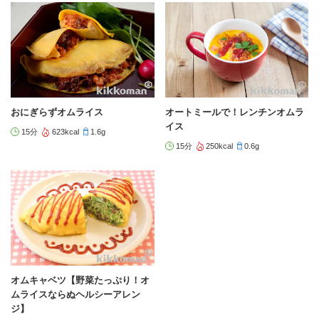
おにぎらずオムライス
オートミールで！レンチンオムラ
イス
15分
623kcal
1.6g
15分
250kcal
0.6g
オムキャベツ【野菜たっぷり！オ
ムライスならぬヘルシーアレン
ジ】