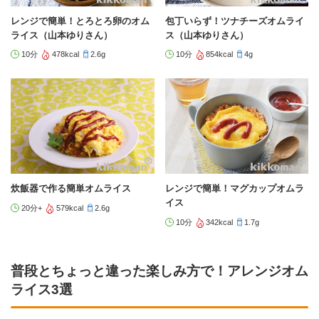
レンジで簡単！とろとろ卵のオム
包丁いらず！ツナチーズオムライ
ライス（山本ゆりさん）
ス（山本ゆりさん）
10分
478kcal
2.6g
10分
854kcal
4g
炊飯器で作る簡単オムライス
レンジで簡単！マグカップオムラ
イス
20分+
579kcal
2.6g
10分
342kcal
1.7g
普段とちょっと違った楽しみ方で！アレンジオム
ライス3選