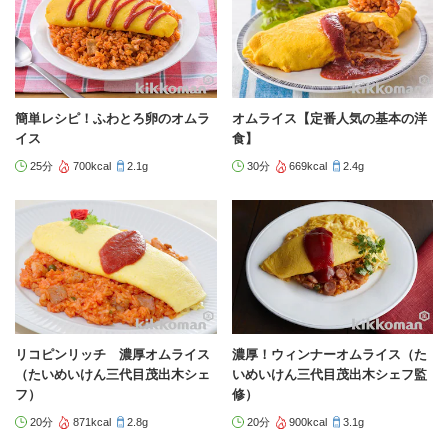
簡単レシピ！ふわとろ卵のオムラ
オムライス【定番人気の基本の洋
イス
食】
25分
700kcal
2.1g
30分
669kcal
2.4g
リコピンリッチ 濃厚オムライス
濃厚！ウィンナーオムライス（た
（たいめいけん三代目茂出木シェ
いめいけん三代目茂出木シェフ監
フ）
修）
20分
871kcal
2.8g
20分
900kcal
3.1g