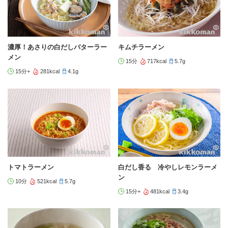
濃厚！あさりの白だしバターラー
キムチラーメン
メン
15分
717kcal
5.7g
15分+
281kcal
4.1g
トマトラーメン
白だし香る 冷やしレモンラーメ
ン
10分
521kcal
5.7g
15分+
481kcal
3.4g