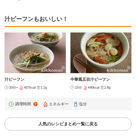
汁ビーフンもおいしい！
汁ビーフン
中華風五目汁ビーフン
20分+
407kcal
1.1g
15分
446kcal
2.8g
調理時間
エネルギー
塩分
？
人気のレシピまとめ一覧に戻る