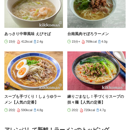
あっさり中華風味 えびそば
台南風肉そぼろラーメン
15分
412kcal
2.4g
15分+
769kcal
4.0g
スープも手づくり！しょうゆラー
練りごまなし！手づくりスープの
メン【人気の定番】
担々麺【人気の定番】
20分
590kcal
4.8g
20分
720kcal
4.7g
アレンジして新鮮！ラーメンのトッピング