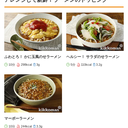
ふわとろ！ かに玉風のせラーメン
ヘルシー！ サラダのせラーメン
10分
298kcal
3g
5分
110kcal
3.2g
マーボーラーメン
10分
244kcal
3.3g