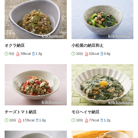
オクラ納豆
小松菜の納豆和え
5分
59kcal
1.3g
10分
52kcal
0.8g
チーズトマト納豆
モロヘイヤ納豆
10分
172kcal
1.0g
10分
77kcal
1.2g