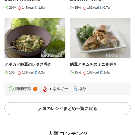
20分
146kcal
1.6g
15分
161kcal
0.7g
アボカド納豆のレタス巻き
納豆とキムチのミニ春巻き
10分
131kcal
0.3g
15分
187kcal
1.4g
調理時間
エネルギー
塩分
？
人気のレシピまとめ一覧に戻る
人気コンテンツ