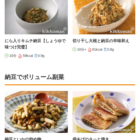
にら入りキムチ納豆【しょうゆで
切り干し大根と納豆の辛味和え
味つけ完璧】
10分+
61kcal
0.8g
10分
59kcal
0.9g
納豆でボリューム副菜
納豆といかの炒め物
袋あげのさっと焼き