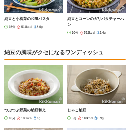
納豆と小松菜の和風パスタ
納豆とコーンのガリバタチャーハ
ン
15分
511kcal
3.6g
10分
552kcal
2.4g
納豆の風味がクセになるワンディッシュ
つぶつぶ野菜の納豆和え
じゃこ納豆
10分
108kcal
1g
5分
110kcal
0.9g