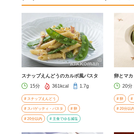
スナップえんどうのカルボ風パスタ
卵とマカ
15分
361kcal
1.7g
20分
スナップえんどう
卵
スパゲッティ・パスタ
卵
20分以
20分以内
主食でゆる減塩