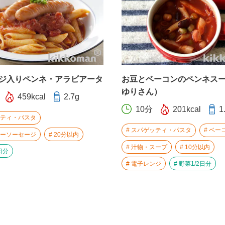
ジ入りペンネ・アラビアータ
お豆とベーコンのペンネス
ゆりさん）
459kcal
2.7g
10分
201kcal
1
ティ・パスタ
スパゲッティ・パスタ
ベー
ーソーセージ
20分以内
汁物・スープ
10分以内
日分
電子レンジ
野菜1/2日分