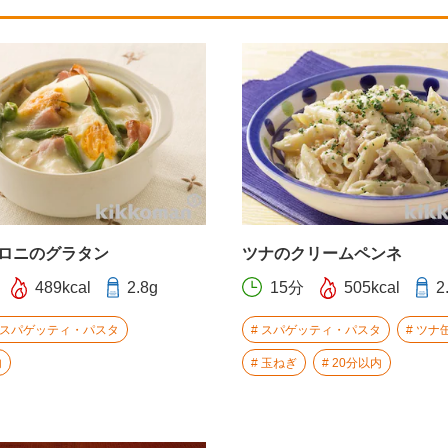
ロニのグラタン
ツナのクリームペンネ
489kcal
2.8g
15分
505kcal
2
スパゲッティ・パスタ
スパゲッティ・パスタ
ツナ
内
玉ねぎ
20分以内