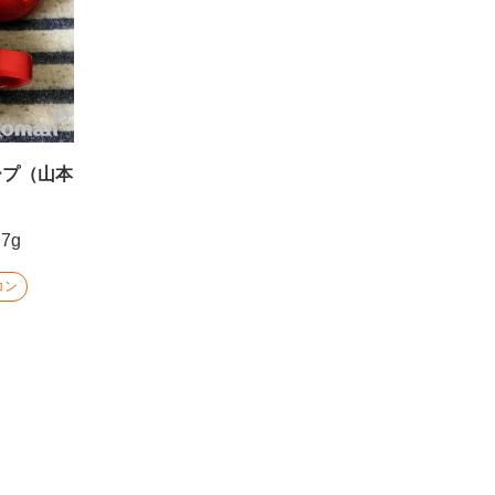
ープ（山本
.7g
コン