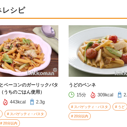
ネレシピ
とベーコンのガーリックバタ
うどのペンネ
（うちのごはん使用）
15分
309kcal
2
443kcal
2.3g
スパゲッティ・パスタ
うど
スパゲッティ・パスタ
20分以内
20分以内