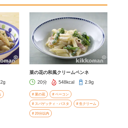
菜の花の和風クリームペンネ
.2g
20分
548kcal
2.9g
缶
菜の花
ベーコン
スパゲッティ・パスタ
生クリーム
20分以内