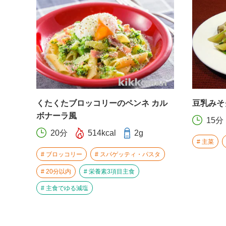
くたくたブロッコリーのペンネ カル
豆乳みそ
ボナーラ風
15分
20分
514kcal
2g
主菜
ブロッコリー
スパゲッティ・パスタ
20分以内
栄養素3項目主食
主食でゆる減塩