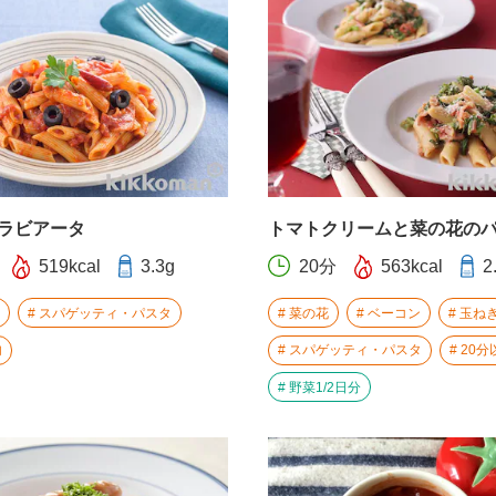
ラビアータ
トマトクリームと菜の花の
519kcal
3.3g
20分
563kcal
2
スパゲッティ・パスタ
菜の花
ベーコン
玉ね
内
スパゲッティ・パスタ
20分
野菜1/2日分