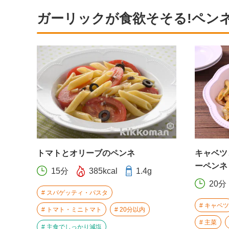
ガーリックが食欲そそる!ペン
トマトとオリーブのペンネ
キャベツ
ーペンネ
15分
385kcal
1.4g
20分
スパゲッティ・パスタ
キャベツ
トマト・ミニトマト
20分以内
主菜
主食でしっかり減塩