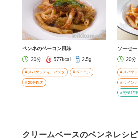
ペンネのベーコン風味
ソーセー
20分
577kcal
2.5g
20分
スパゲッティ・パスタ
ベーコン
スパゲッ
20分以内
ウインナ
野菜1/2
クリームベースのペンネレシピ