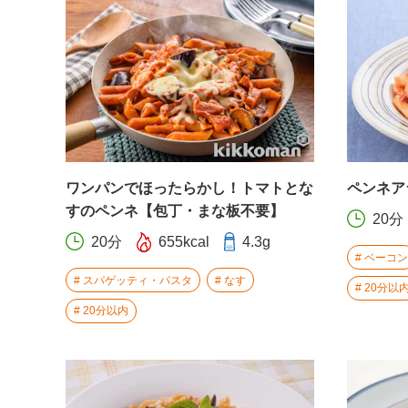
ワンパンでほったらかし！トマトとな
ペンネア
すのペンネ【包丁・まな板不要】
20分
20分
655kcal
4.3g
ベーコン
スパゲッティ・パスタ
なす
20分以
20分以内