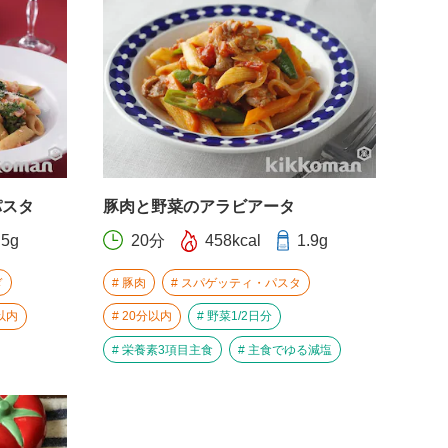
パスタ
豚肉と野菜のアラビアータ
.5g
20分
458kcal
1.9g
ぎ
豚肉
スパゲッティ・パスタ
以内
20分以内
野菜1/2日分
栄養素3項目主食
主食でゆる減塩