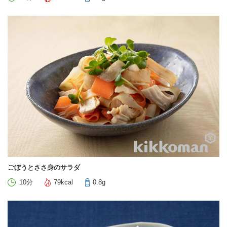
ごぼうとささ身のサラダ
10分
79kcal
0.8g