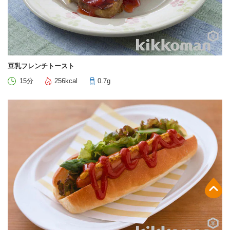
豆乳フレンチトースト
15分
256kcal
0.7g
上部へ