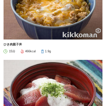
ひき肉親子丼
15分
466kcal
1.9g