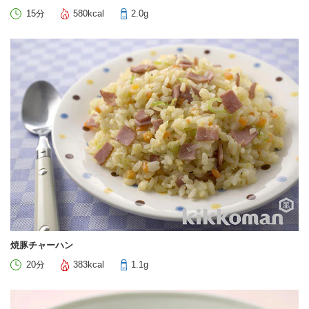
15分
580kcal
2.0g
焼豚チャーハン
20分
383kcal
1.1g