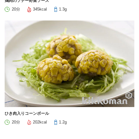
鶏肉のソテー野菜ソース
20分
345kcal
1.3g
ひき肉入りコーンボール
20分
202kcal
1.2g