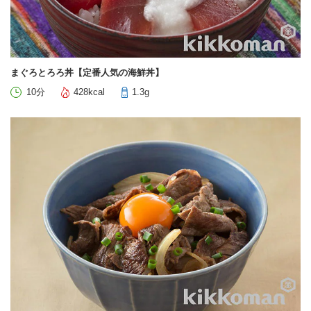
まぐろとろろ丼【定番人気の海鮮丼】
10分
428kcal
1.3g