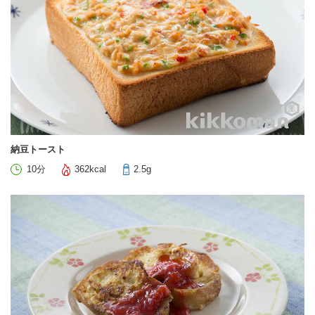
納豆トースト
10分
362kcal
2.5g