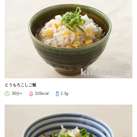
とうもろこしご飯
30分+
315kcal
2.3g