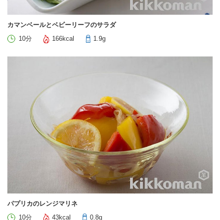
カマンベールとベビーリーフのサラダ
10分
166kcal
1.9g
パプリカのレンジマリネ
10分
43kcal
0.8g