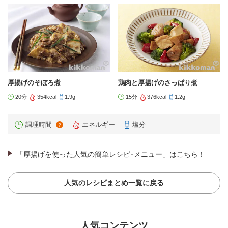
厚揚げのそぼろ煮
鶏肉と厚揚げのさっぱり煮
20分
354kcal
1.9g
15分
376kcal
1.2g
調理時間
エネルギー
塩分
？
「厚揚げを使った人気の簡単レシピ･メニュー」はこちら！
人気のレシピまとめ一覧に戻る
人気コンテンツ