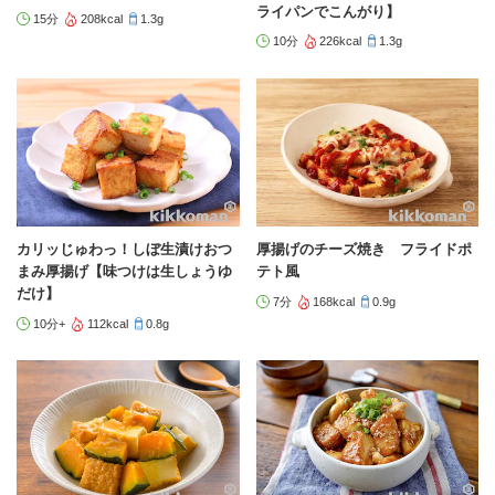
ライパンでこんがり】
15分
208kcal
1.3g
10分
226kcal
1.3g
カリッじゅわっ！しぼ生漬けおつ
厚揚げのチーズ焼き フライドポ
まみ厚揚げ【味つけは生しょうゆ
テト風
だけ】
7分
168kcal
0.9g
10分+
112kcal
0.8g