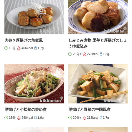
肉巻き厚揚げの角煮風
しみじみ煮物 里芋と厚揚げのしょ
うゆ煮込み
15分
466kcal
1.7g
25分+
273kcal
1.8g
厚揚げと小松菜の炒め煮
厚揚げと野菜の中国風煮
15分
240kcal
1.6g
20分+
213kcal
1.7g