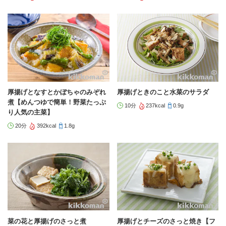
厚揚げとなすとかぼちゃのみぞれ
厚揚げときのこと水菜のサラダ
煮【めんつゆで簡単！野菜たっぷ
10分
237kcal
0.9g
り人気の主菜】
20分
392kcal
1.8g
菜の花と厚揚げのさっと煮
厚揚げとチーズのさっと焼き【フ