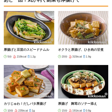
厚揚げと豆苗のスピードナムル
オクラと厚揚げ、ひき肉の甘煮
5分
216kcal
1.2g
20分
315kcal
1.9g
カリじゅわ！だしバタ厚揚げ
厚揚げ 舞茸のソテー添え
10分
235kcal
1g
15分
191kcal
0.8g