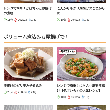
レンジで簡単！かぼちゃと厚揚げ
こんがりちぎり厚揚げのごまがら
の煮物
め
15分
207kcal
1.4g
10分
294kcal
1.3g
ボリューム煮込みも厚揚げで！
厚揚げのピリ辛みそ煮込み
レンジで簡単！にら入り麻婆厚揚
げ【包丁いらずの人気レシピ】
20分
211kcal
2.0g
10分
165kcal
1.1g