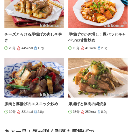
チーズとろける厚揚げの肉しそ巻
厚揚げでかさ増し！豚バラとキャ
き
ベツの甘酢炒め
20分
445kcal
1.7g
15分
418kcal
2.0g
豚肉と厚揚げのエスニック炒め
厚揚げと豚肉の網焼き
10分
321kcal
2.0g
15分
259kcal
0.9g
あと一品！気が利く副菜も厚揚げで