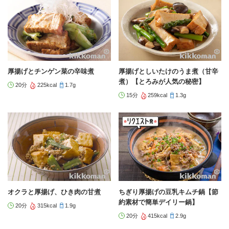
厚揚げとチンゲン菜の辛味煮
厚揚げとしいたけのうま煮（甘辛
煮）【とろみが人気の秘密】
20分
225kcal
1.7g
15分
259kcal
1.3g
オクラと厚揚げ、ひき肉の甘煮
ちぎり厚揚げの豆乳キムチ鍋【節
約素材で簡単デイリー鍋】
20分
315kcal
1.9g
20分
415kcal
2.9g