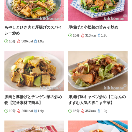
もやしとひき肉と厚揚げのスパイ
厚揚げと小松菜の旨みそ炒め
シー炒め
15分
313kcal
1.7g
10分
309kcal
1.9g
豚肉と厚揚げとチンゲン菜の炒め
厚揚げ豚キャベツ炒め【ごはんの
物【定番素材で簡単】
すすむ人気の豚こま主菜】
10分
268kcal
1.4g
15分
357kcal
1.2g