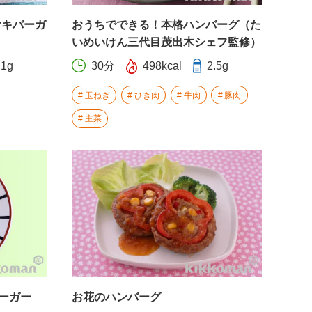
ヤキバーガ
おうちでできる！本格ハンバーグ（た
いめいけん三代目茂出木シェフ監修）
.1g
30分
498kcal
2.5g
玉ねぎ
ひき肉
牛肉
豚肉
主菜
バーガー
お花のハンバーグ