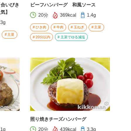
【合いびき
ビーフハンバーグ 和風ソース
人気】
20分
369kcal
1.4g
.3g
ひき肉
牛肉
玉ねぎ
主菜
主菜
20分以内
主菜でゆる減塩
照り焼きチーズハンバーグ
.1g
20分
439kcal
3.3g