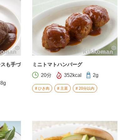
ースも手づ
ミニトマトハンバーグ
20分
352kcal
2g
.8g
ひき肉
主菜
20分以内