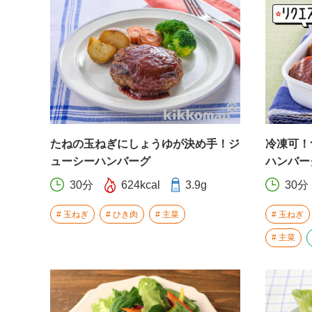
たねの玉ねぎにしょうゆが決め手！ジ
冷凍可！
ューシーハンバーグ
ハンバー
30分
624kcal
3.9g
30分
玉ねぎ
ひき肉
主菜
玉ねぎ
主菜