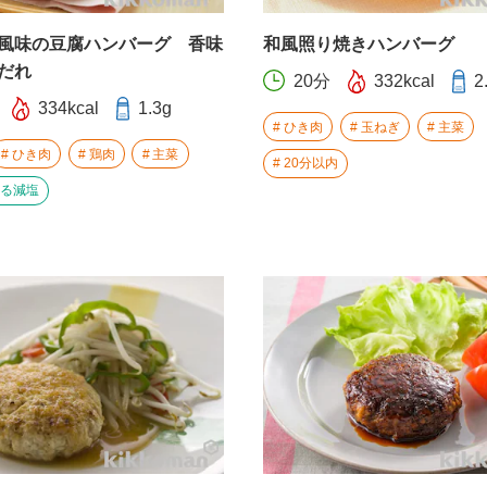
風味の豆腐ハンバーグ 香味
和風照り焼きハンバーグ
だれ
20分
332kcal
2
334kcal
1.3g
ひき肉
玉ねぎ
主菜
ひき肉
鶏肉
主菜
20分以内
る減塩