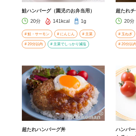
鮭ハンバーグ（園児のお弁当用）
超たれチ
20分
141kcal
1g
20分
鮭・サーモン
にんじん
主菜
玉ねぎ
20分以内
主菜でしっかり減塩
20分以
超たれハンバーグ丼
ハンバー