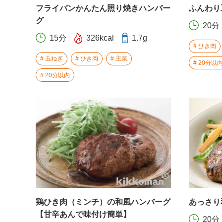
フライパンかんたん照り焼きハンバー
ふんわり
グ
20分
15分
326kcal
1.7g
ひき肉
玉ねぎ
ひき肉
主菜
20分以
20分以内
鶏ひき肉（ミンチ）の和風ハンバーグ
あっさり
【甘辛あんで味付け簡単】
20分