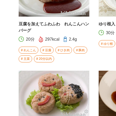
豆腐を加えてふわふわ れんこんハン
ゆり根入
バーグ
30分
20分
297kcal
2.4g
ゆり根
れんこん
豆腐
ひき肉
豚肉
主菜
20分以内