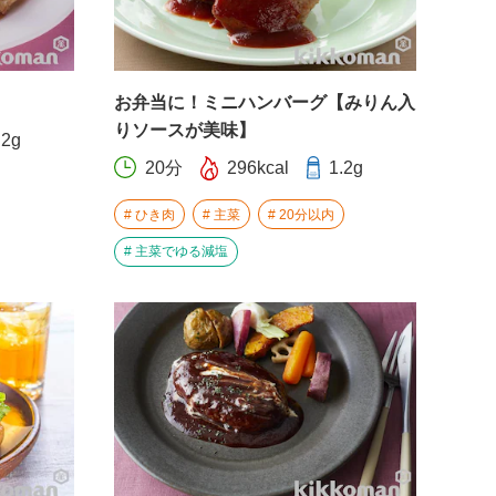
お弁当に！ミニハンバーグ【みりん入
りソースが美味】
.2g
20分
296kcal
1.2g
ひき肉
主菜
20分以内
主菜でゆる減塩