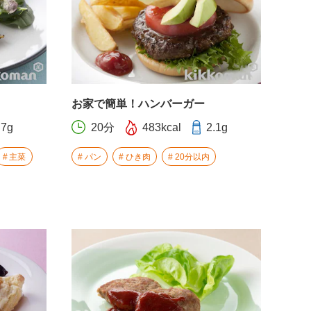
お家で簡単！ハンバーガー
.7g
20分
483kcal
2.1g
主菜
パン
ひき肉
20分以内