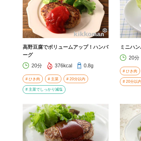
高野豆腐でボリュームアップ！ハンバ
ミニハン
ーグ
20分
20分
376kcal
0.8g
ひき肉
ひき肉
主菜
20分以内
20分以
主菜でしっかり減塩