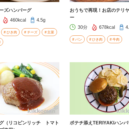
ーズハンバーグ
おうちで再現！お店のテリ
ー
460kcal
4.5g
30分
678kcal
4
ひき肉
チーズ
主菜
パン
ひき肉
牛肉
内
グ（リコピンリッチ トマト
ポテチ添えTERIYAKIハン