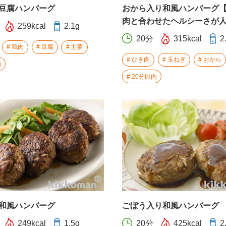
豆腐ハンバーグ
おから入り和風ハンバーグ
肉と合わせたヘルシーさが
259kcal
2.1g
20分
315kcal
2
鶏肉
豆腐
主菜
ひき肉
玉ねぎ
おから
内
20分以内
和風ハンバーグ
ごぼう入り和風ハンバーグ
249kcal
1.5g
20分
425kcal
2