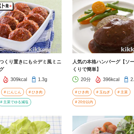
つくり置きにも☆デミ風ミニ
人気の本格ハンバーグ【ソ
グ
くりで簡単】
309kcal
1.3g
20分
396kcal
2
にんじん
ひき肉
ひき肉
玉ねぎ
主菜
主菜でゆる減塩
20分以内