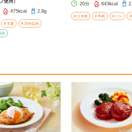
プ使用）
20分
643kcal
2
475kcal
2.9g
ひき肉
牛肉
パン
主菜
20分以内
日分