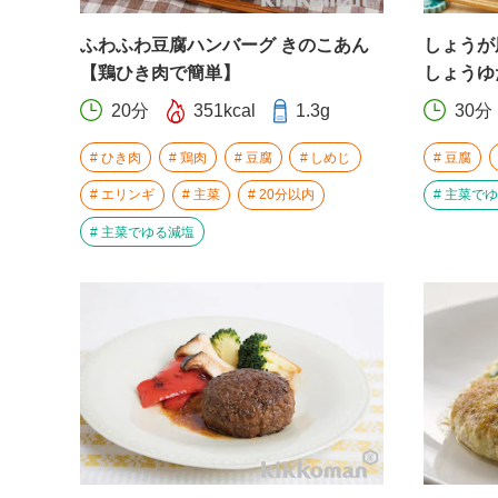
ふわふわ豆腐ハンバーグ きのこあん
しょうが
【鶏ひき肉で簡単】
しょうゆ
20分
351kcal
1.3g
30分
ひき肉
鶏肉
豆腐
しめじ
豆腐
エリンギ
主菜
20分以内
主菜でゆ
主菜でゆる減塩