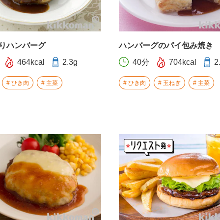
りハンバーグ
ハンバーグのパイ包み焼き
464kcal
2.3g
40分
704kcal
2
ひき肉
主菜
ひき肉
玉ねぎ
主菜