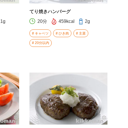
てり焼きハンバーグ
.1g
20分
459kcal
2g
キャベツ
ひき肉
主菜
20分以内