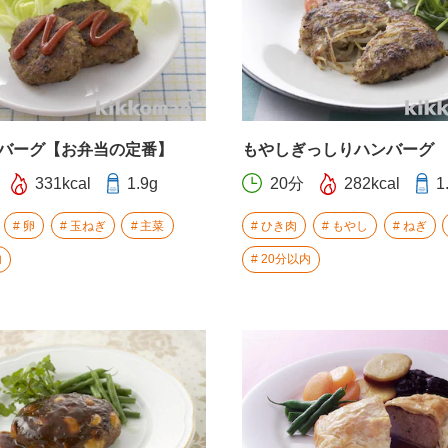
バーグ【お弁当の定番】
もやしぎっしりハンバーグ
331kcal
1.9g
20分
282kcal
1
卵
玉ねぎ
主菜
ひき肉
もやし
ねぎ
内
20分以内