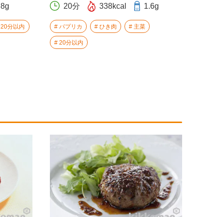
.8g
20分
338kcal
1.6g
20分以内
パプリカ
ひき肉
主菜
20分以内