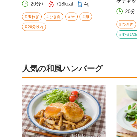
ケチャッ
20分+
718kcal
4g
20分
玉ねぎ
ひき肉
米
卵
ひき肉
20分以内
野菜1/2
人気の和風ハンバーグ