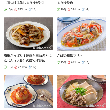
【味つけは生しょうゆだけ】
ょうゆ炒め
15分
258kcal
2.2g
20分
334kcal
1.4g
簡単さっぱり！豚肉と玉ねぎとに
さばの和風マリネ
んじん（人参）のぽんず炒め
15分
263kcal
1.7g
10分
279kcal
1.5g