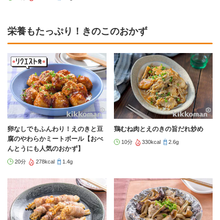
栄養もたっぷり！きのこのおかず
卵なしでもふんわり！えのきと豆
鶏むね肉とえのきの旨だれ炒め
腐のやわらかミートボール【おべ
10分
330kcal
2.6g
んとうにも人気のおかず】
20分
278kcal
1.4g