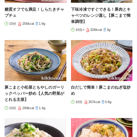
糖質オフでも満足！しらたきチャ
下味冷凍ですぐできる！豚肉とキ
プチェ
ャベツのレンジ蒸し【豚こまで簡
単調理】
15分
255kcal
1.9g
10分+
326kcal
3g
豚こまと小松菜ともやしのガーリ
白だしで簡単！豚こまのねぎ塩炒
ックペッパー炒め【人気の野菜が
め
とれる主菜】
10分
267kcal
0.6g
10分
269kcal
1.4g