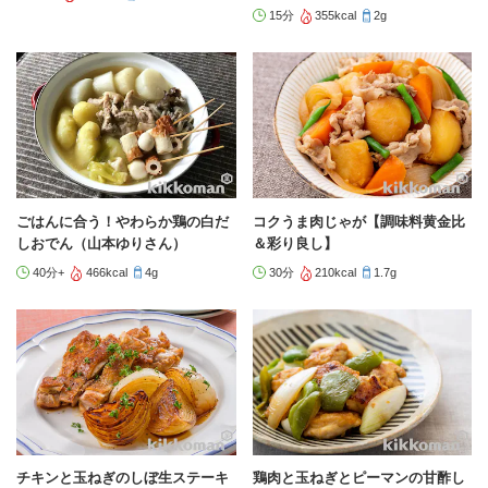
15分
355kcal
2g
ごはんに合う！やわらか鶏の白だ
コクうま肉じゃが【調味料黄金比
しおでん（山本ゆりさん）
＆彩り良し】
40分+
466kcal
4g
30分
210kcal
1.7g
チキンと玉ねぎのしぼ生ステーキ
鶏肉と玉ねぎとピーマンの甘酢し