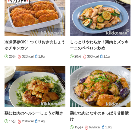
冷凍保存OK！つくりおき☆しょう
しっとりやわらか！鶏肉とズッキ
ゆチキンカツ
ーニのペペロン炒め
25分
328kcal
1.9g
20分
303kcal
1.1g
鶏むね肉のヘルシーしょうが焼き
鶏むね肉となすのさっぱり甘酢漬
け
15分
231kcal
2.4g
15分+
692kcal
1.9g