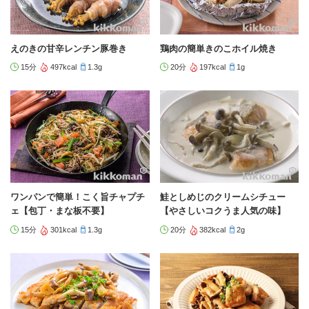
えのきの甘辛レンチン豚巻き
鶏肉の簡単きのこホイル焼き
15分
497kcal
1.3g
20分
197kcal
1g
ワンパンで簡単！こく旨チャプチ
鮭としめじのクリームシチュー
ェ【包丁・まな板不要】
【やさしいコクうま人気の味】
15分
301kcal
1.3g
20分
382kcal
2g