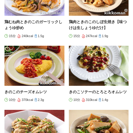
鶏むね肉ときのこのガーリックし
鶏肉ときのこのしぼ生焼き【味つ
ょうゆ炒め
けは生しょうゆだけ】
15分
240kcal
1.5g
15分
247kcal
1.9g
きのこのチーズオムレツ
きのこソテーのとろとろオムレツ
10分
370kcal
2.3g
10分
310kcal
1.4g