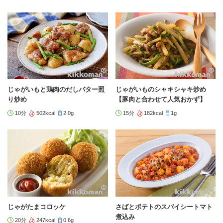
じゃがいもと鶏肉のだしバター照
じゃがいものシャキシャキ炒め
り炒め
【豚肉と合わせて人気おかず】
10分
502kcal
2.0g
15分
182kcal
1g
じゃがたまコロッケ
さばとポテトのスパイシートマト
煮込み
20分
247kcal
0.6g