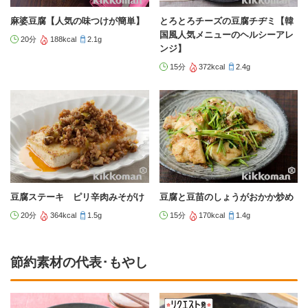
麻婆豆腐【人気の味つけが簡単】
とろとろチーズの豆腐チヂミ【韓
国風人気メニューのヘルシーアレ
20分
188kcal
2.1g
ンジ】
15分
372kcal
2.4g
豆腐ステーキ ピリ辛肉みそがけ
豆腐と豆苗のしょうがおかか炒め
20分
364kcal
1.5g
15分
170kcal
1.4g
節約素材の代表･もやし