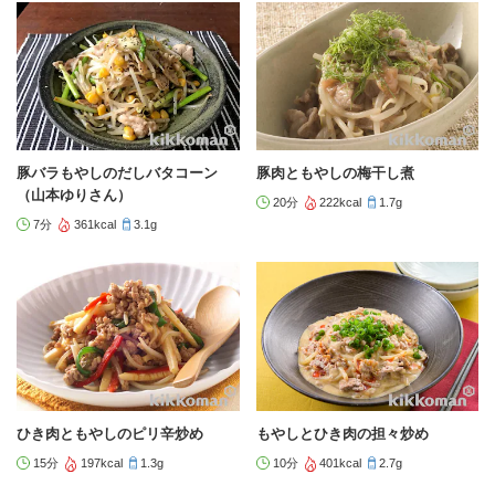
豚バラもやしのだしバタコーン
豚肉ともやしの梅干し煮
（山本ゆりさん）
20分
222kcal
1.7g
7分
361kcal
3.1g
ひき肉ともやしのピリ辛炒め
もやしとひき肉の担々炒め
15分
197kcal
1.3g
10分
401kcal
2.7g