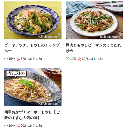
ゴーヤ、ツナ、もやしのチャンプ
豚肉ともやしピーマンのうまだれ
ルー
炒め
15分
378kcal
1.7g
10分
327kcal
1.8g
簡単おかず！マーボーもやし【ご
飯のすすむ人気の味】
10分
202kcal
1.5g