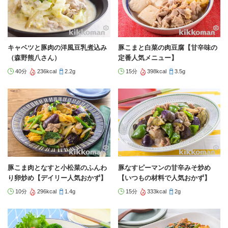
キャベツと豚肉の洋風豆乳煮込み
豚こまと白菜の肉豆腐【甘辛味の
（森野熊八さん）
定番人気メニュー】
40分
236kcal
2.2g
15分
398kcal
3.5g
豚こま肉となすと小松菜のふんわ
豚なすピーマンの甘辛みそ炒め
り卵炒め【デイリー人気おかず】
【いつもの材料で人気おかず】
10分
296kcal
1.4g
15分
333kcal
2g