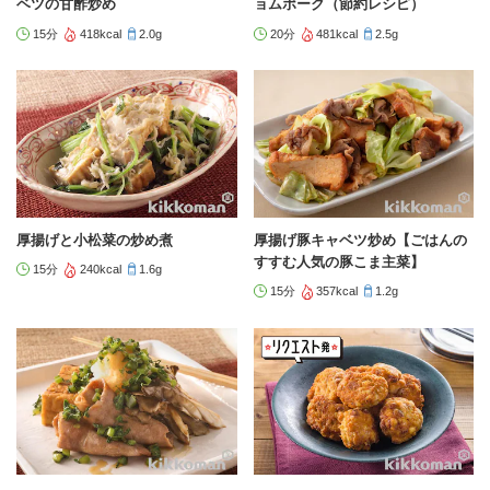
ベツの甘酢炒め
ョムポーク（節約レシピ）
15分
418kcal
2.0g
20分
481kcal
2.5g
厚揚げと小松菜の炒め煮
厚揚げ豚キャベツ炒め【ごはんの
すすむ人気の豚こま主菜】
15分
240kcal
1.6g
15分
357kcal
1.2g