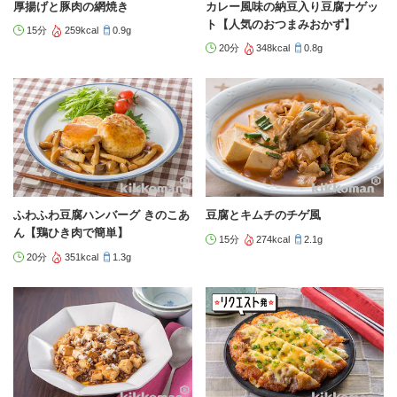
厚揚げと豚肉の網焼き
カレー風味の納豆入り豆腐ナゲッ
ト【人気のおつまみおかず】
15分
259kcal
0.9g
20分
348kcal
0.8g
ふわふわ豆腐ハンバーグ きのこあ
豆腐とキムチのチゲ風
ん【鶏ひき肉で簡単】
15分
274kcal
2.1g
20分
351kcal
1.3g