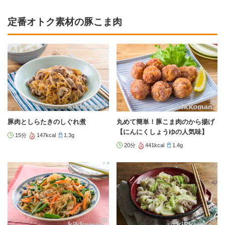
定番オトク素材の豚こま肉
豚肉としらたきのしぐれ煮
丸めて簡単！豚こま肉のから揚げ
【にんにくしょうゆの人気味】
15分
147kcal
1.3g
20分
441kcal
1.4g