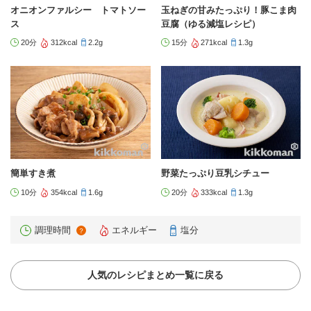
オニオンファルシー トマトソー
玉ねぎの甘みたっぷり！豚こま肉
ス
豆腐（ゆる減塩レシピ）
20分
312kcal
2.2g
15分
271kcal
1.3g
簡単すき煮
野菜たっぷり豆乳シチュー
10分
354kcal
1.6g
20分
333kcal
1.3g
調理時間
エネルギー
塩分
？
人気のレシピまとめ一覧に戻る