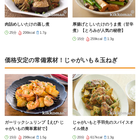
肉詰めしいたけの蒸し煮
厚揚げとしいたけのうま煮（甘辛
煮）【とろみが人気の秘密】
25分
206kcal
1.7g
15分
259kcal
1.3g
価格安定の常備素材！じゃがいも＆玉ねぎ
ガーリックシュリンプ【えび･じ
じゃがいもと手羽先のスパイスオ
ゃがいもの簡単素材で】
イル焼き
15分
298kcal
1.5g
20分
617kcal
1.3g