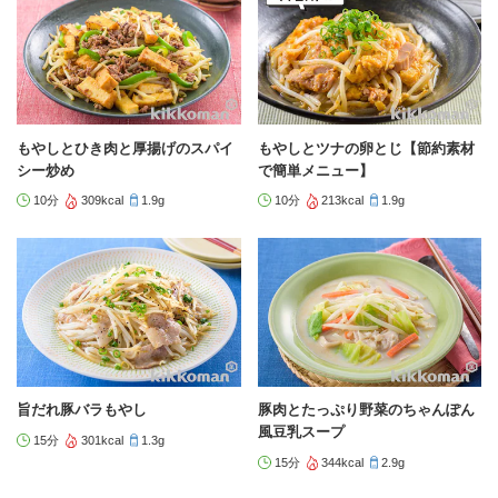
もやしとひき肉と厚揚げのスパイ
もやしとツナの卵とじ【節約素材
シー炒め
で簡単メニュー】
10分
309kcal
1.9g
10分
213kcal
1.9g
旨だれ豚バラもやし
豚肉とたっぷり野菜のちゃんぽん
風豆乳スープ
15分
301kcal
1.3g
15分
344kcal
2.9g