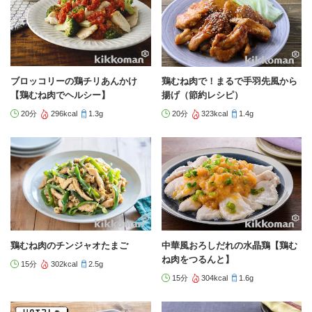
ブロッコリーの鶏チリあんかけ
鶏むね肉で！まるで手羽先風から
【鶏むね肉でヘルシー】
揚げ（節約レシピ）
20分
296kcal
1.3g
20分
323kcal
1.4g
鶏むね肉のチンジャオたまご
中華風おろしだれの水晶鶏【鶏む
ね肉をつるんと】
15分
302kcal
2.5g
15分
304kcal
1.6g