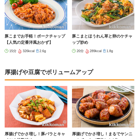
豚こまでお手軽！ポークチャップ
豚こまとほうれん草と卵のケチャ
【人気の定番洋風おかず】
ップ炒め
15分
326kcal
2.6g
20分
289kcal
1.8g
厚揚げや豆腐でボリュームアップ
厚揚げでかさ増し！豚バラとキャ
厚揚げでかさ増し！まるでヤンニ