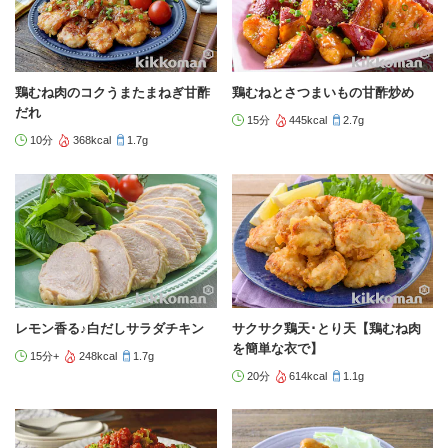
鶏むね肉のコクうまたまねぎ甘酢
鶏むねとさつまいもの甘酢炒め
だれ
15分
445kcal
2.7g
10分
368kcal
1.7g
レモン香る♪白だしサラダチキン
サクサク鶏天･とり天【鶏むね肉
を簡単な衣で】
15分+
248kcal
1.7g
20分
614kcal
1.1g