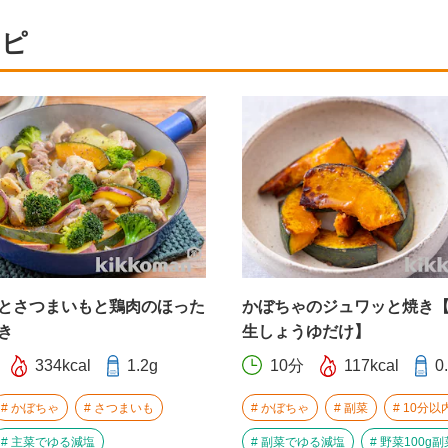
シピ
とさつまいもと鶏肉のほった
かぼちゃのジュワッと焼き
き
生しょうゆだけ】
334kcal
1.2g
10分
117kcal
0
かぼちゃ
さつまいも
かぼちゃ
副菜
10分以
主菜でゆる減塩
副菜でゆる減塩
野菜100g副