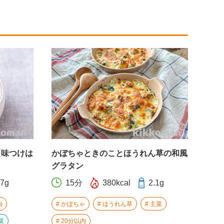
【味つけは
かぼちゃときのことほうれん草の和風
グラタン
.7g
15分
380kcal
2.1g
内
かぼちゃ
ほうれん草
主菜
菜
20分以内