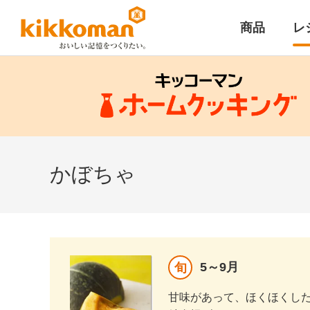
商品
レ
かぼちゃ
5～9月
旬
甘味があって、ほくほくし