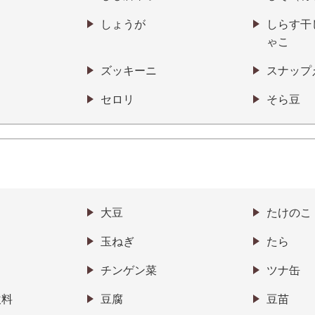
しょうが
しらす干
ゃこ
ズッキーニ
スナップ
セロリ
そら豆
大豆
たけのこ
玉ねぎ
たら
チンゲン菜
ツナ缶
飲料
豆腐
豆苗