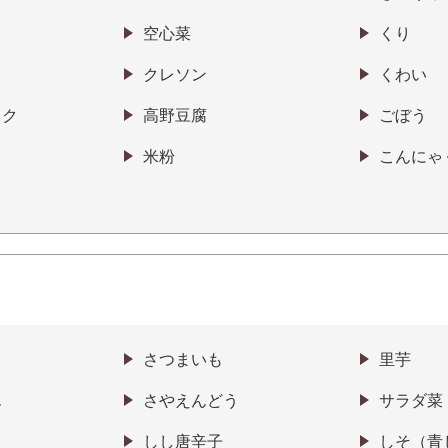
空心菜
くり
クレソン
くわい
ック
高野豆腐
ごぼう
米粉
こんにゃ
さつまいも
里芋
ん
さやえんどう
サラダ菜
しし唐辛子
しそ（青