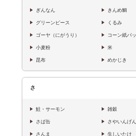
ぎんなん
きんめ鯛
グリーンピース
くるみ
ゴーヤ（にがうり）
コーン紙パ
小麦粉
米
昆布
めかじき
さ
鮭・サーモン
雑穀
さば缶
さやいんげ
さんま
生しいたけ