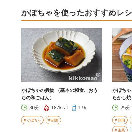
かぼちゃを使ったおすすめレ
かぼちゃの煮物 （基本の和食、おう
かぼちゃ
ちの和ごはん）
らかし焼
30分
187kcal
1.9g
25分
かぼちゃ
副菜
鶏肉
主菜