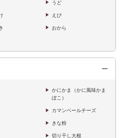
うど
け
えび
き
おから
かにかま（かに風味かま
ぼこ）
カマンベールチーズ
きな粉
切り干し大根