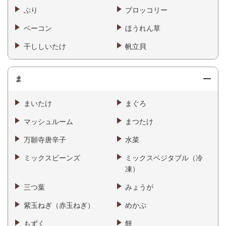
ぶり
ブロッコリー
ベーコン
ほうれん草
干ししいたけ
帆立貝
ま
まいたけ
まぐろ
マッシュルーム
まつたけ
万願寺唐辛子
水菜
ミックスビーンズ
ミックスベジタブル（冷
凍）
三つ葉
みょうが
紫玉ねぎ（赤玉ねぎ）
めかぶ
もずく
餅