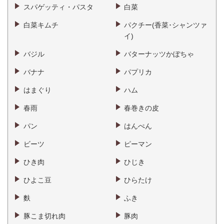
スパゲッティ・パスタ
白菜
白菜キムチ
パクチー(香菜･シャンツァ
イ)
バジル
バターナッツかぼちゃ
バナナ
パプリカ
はまぐり
ハム
春雨
春巻きの皮
パン
はんぺん
ビーツ
ピーマン
ひき肉
ひじき
ひよこ豆
ひらたけ
麩
ふき
豚こま切れ肉
豚肉