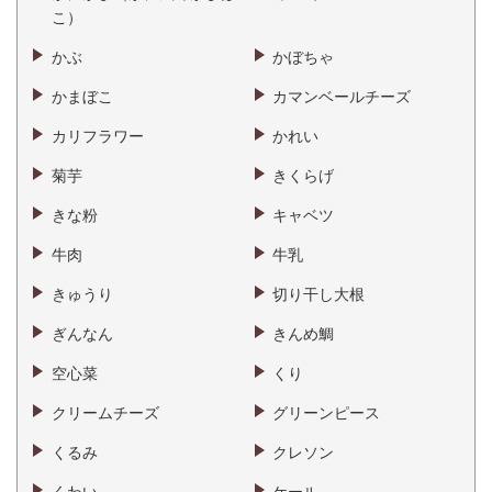
こ）
かぶ
かぼちゃ
かまぼこ
カマンベールチーズ
カリフラワー
かれい
菊芋
きくらげ
きな粉
キャベツ
牛肉
牛乳
きゅうり
切り干し大根
ぎんなん
きんめ鯛
空心菜
くり
クリームチーズ
グリーンピース
くるみ
クレソン
くわい
ケール