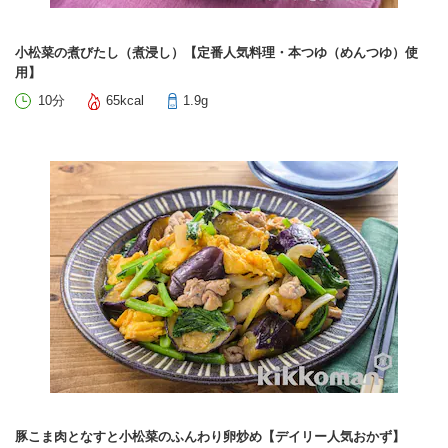
小松菜の煮びたし（煮浸し）【定番人気料理・本つゆ（めんつゆ）使
用】
10分
65kcal
1.9g
豚こま肉となすと小松菜のふんわり卵炒め【デイリー人気おかず】