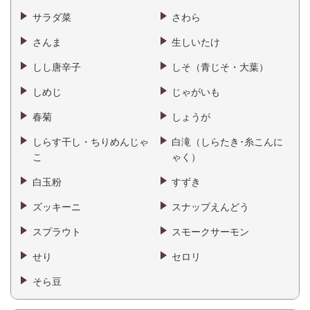
サラダ菜
さわら
さんま
生しいたけ
しし唐辛子
しそ（青じそ・大葉）
しめじ
じゃがいも
春菊
しょうが
しらす干し・ちりめんじゃ
白滝（しらたき･糸こんに
こ
ゃく）
白玉粉
すずき
ズッキーニ
スナップえんどう
スプラウト
スモークサーモン
せり
セロリ
そら豆