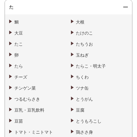
た
鯛
大根
大豆
たけのこ
たこ
たちうお
卵
玉ねぎ
たら
たらこ・明太子
チーズ
ちくわ
チンゲン菜
ツナ缶
つるむらさき
とうがん
豆乳・豆乳飲料
豆腐
豆苗
とうもろこし
トマト・ミニトマト
鶏ささ身