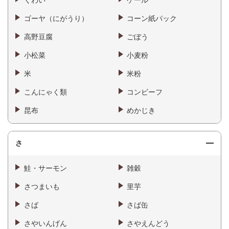
ゴーヤ（にがうり）
コーン紙パック
高野豆腐
ごぼう
小松菜
小麦粉
米
米粉
こんにゃく類
コンビーフ
昆布
めかじき
さ
鮭・サーモン
雑穀
さつまいも
里芋
さば
さば缶
さやいんげん
さやえんどう