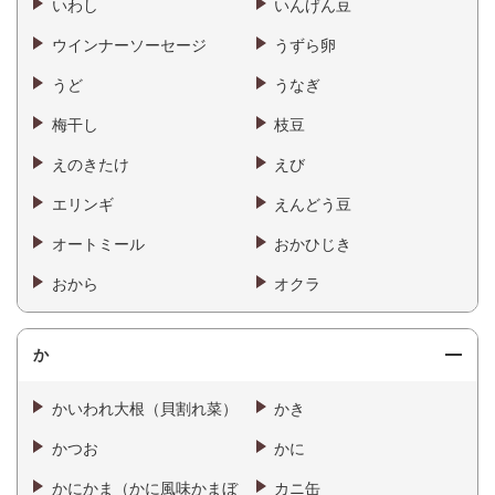
いわし
いんげん豆
ウインナーソーセージ
うずら卵
うど
うなぎ
梅干し
枝豆
えのきたけ
えび
エリンギ
えんどう豆
オートミール
おかひじき
おから
オクラ
か
かいわれ大根（貝割れ菜）
かき
かつお
かに
かにかま（かに風味かまぼ
カニ缶