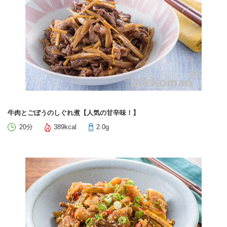
牛肉とごぼうのしぐれ煮【人気の甘辛味！】
20分
389kcal
2.0g