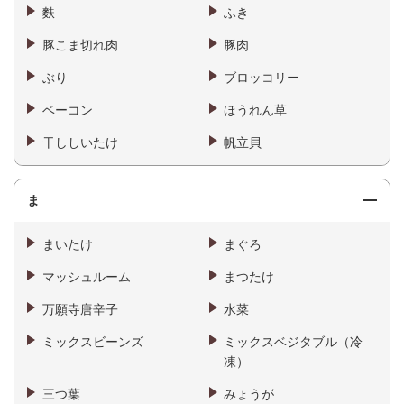
麩
ふき
豚こま切れ肉
豚肉
ぶり
ブロッコリー
ベーコン
ほうれん草
干ししいたけ
帆立貝
ま
まいたけ
まぐろ
マッシュルーム
まつたけ
万願寺唐辛子
水菜
ミックスビーンズ
ミックスベジタブル（冷
凍）
三つ葉
みょうが