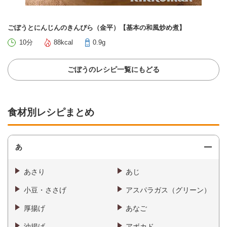
ごぼうとにんじんのきんぴら（金平）【基本の和風炒め煮】
10分
88kcal
0.9g
ごぼうのレシピ一覧にもどる
食材別レシピまとめ
あ
あさり
あじ
小豆・ささげ
アスパラガス（グリーン）
厚揚げ
あなご
油揚げ
アボカド