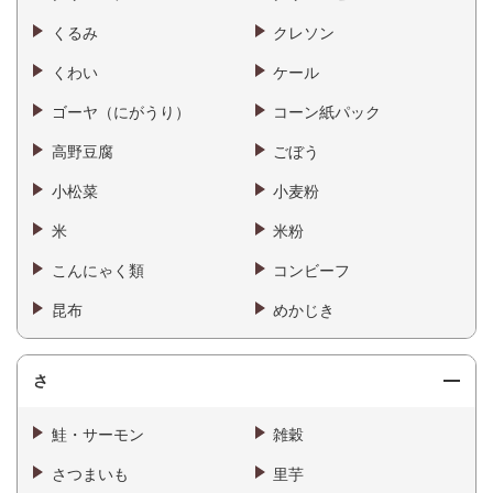
くるみ
クレソン
くわい
ケール
ゴーヤ（にがうり）
コーン紙パック
高野豆腐
ごぼう
小松菜
小麦粉
米
米粉
こんにゃく類
コンビーフ
昆布
めかじき
さ
鮭・サーモン
雑穀
さつまいも
里芋