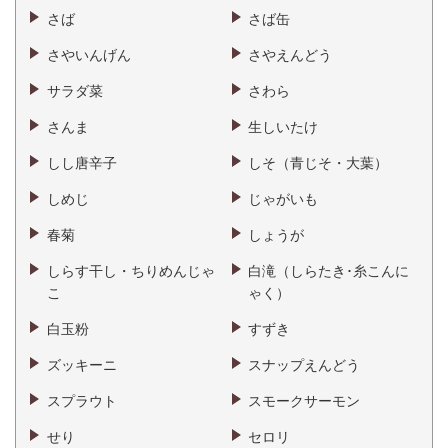
さば
さば缶
さやいんげん
さやえんどう
サラダ菜
さわら
さんま
生しいたけ
しし唐辛子
しそ（青じそ・大葉）
しめじ
じゃがいも
春菊
しょうが
しらす干し・ちりめんじゃ
白滝（しらたき･糸こんに
こ
ゃく）
白玉粉
すずき
ズッキーニ
スナップえんどう
スプラウト
スモークサーモン
せり
セロリ