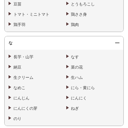
豆苗
とうもろこし
トマト・ミニトマト
鶏ささ身
鶏手羽
鶏肉
な
長芋・山芋
なす
納豆
菜の花
生クリーム
生ハム
なめこ
にら・黄にら
にんじん
にんにく
にんにくの芽
ねぎ
のり