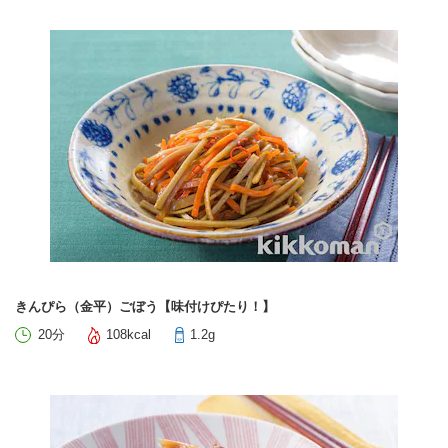
きんぴら（金平）ごぼう【味付けぴたり！】
20分
108kcal
1.2g