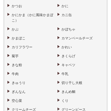
かつお
かに
かにかま（かに風味かまぼ
カニ缶
こ）
かぶ
かぼちゃ
かまぼこ
カマンベールチーズ
カリフラワー
かれい
菊芋
きくらげ
きな粉
キャベツ
牛肉
牛乳
きゅうり
切り干し大根
ぎんなん
きんめ鯛
空心菜
くり
クリームチーズ
グリーンピース