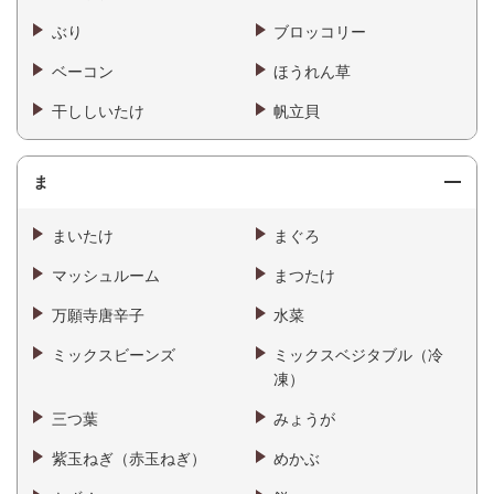
ぶり
ブロッコリー
ベーコン
ほうれん草
干ししいたけ
帆立貝
ま
まいたけ
まぐろ
マッシュルーム
まつたけ
万願寺唐辛子
水菜
ミックスビーンズ
ミックスベジタブル（冷
凍）
三つ葉
みょうが
紫玉ねぎ（赤玉ねぎ）
めかぶ