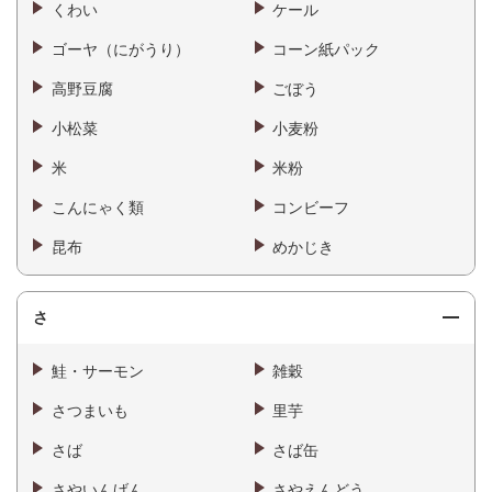
くわい
ケール
ゴーヤ（にがうり）
コーン紙パック
高野豆腐
ごぼう
小松菜
小麦粉
米
米粉
こんにゃく類
コンビーフ
昆布
めかじき
さ
鮭・サーモン
雑穀
さつまいも
里芋
さば
さば缶
さやいんげん
さやえんどう