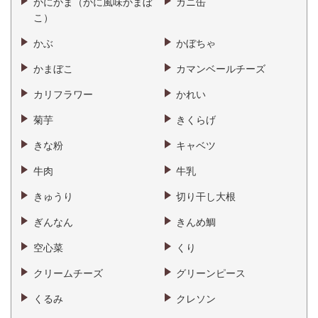
かにかま（かに風味かまぼ
カニ缶
こ）
かぶ
かぼちゃ
かまぼこ
カマンベールチーズ
カリフラワー
かれい
菊芋
きくらげ
きな粉
キャベツ
牛肉
牛乳
きゅうり
切り干し大根
ぎんなん
きんめ鯛
空心菜
くり
クリームチーズ
グリーンピース
くるみ
クレソン