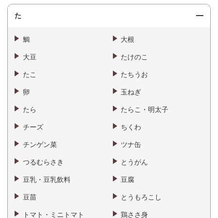
た
鯛
大根
大豆
たけのこ
たこ
たちうお
卵
玉ねぎ
たら
たらこ・明太子
チーズ
ちくわ
チンゲン菜
ツナ缶
つるむらさき
とうがん
豆乳・豆乳飲料
豆腐
豆苗
とうもろこし
トマト・ミニトマト
鶏ささ身