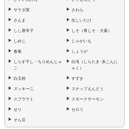
サラダ菜
さわら
さんま
生しいたけ
しし唐辛子
しそ（青じそ・大葉）
しめじ
じゃがいも
春菊
しょうが
しらす干し・ちりめんじゃ
白滝（しらたき･糸こんに
こ
ゃく）
白玉粉
すずき
ズッキーニ
スナップえんどう
スプラウト
スモークサーモン
せり
セロリ
そら豆