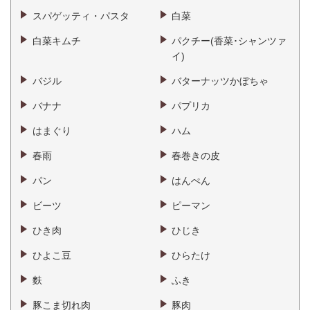
スパゲッティ・パスタ
白菜
白菜キムチ
パクチー(香菜･シャンツァ
イ)
バジル
バターナッツかぼちゃ
バナナ
パプリカ
はまぐり
ハム
春雨
春巻きの皮
パン
はんぺん
ビーツ
ピーマン
ひき肉
ひじき
ひよこ豆
ひらたけ
麩
ふき
豚こま切れ肉
豚肉