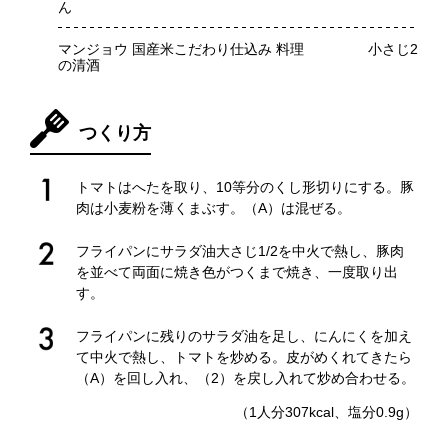
ん
マンジョウ 国産米こだわり仕込み 料理
小さじ2
の清酒
つくり方
トマトはへたを取り、10等分のくし形切りにする。豚
肉は小麦粉を薄くまぶす。（A）は混ぜる。
フライパンにサラダ油大さじ1/2を中火で熱し、豚肉
を並べて両面に焼き色がつくまで焼き、一度取り出
す。
フライパンに残りのサラダ油を足し、にんにくを加え
て中火で熱し、トマトを炒める。皮がめくれてきたら
（A）を回し入れ、（2）を戻し入れて炒め合わせる。
（1人分307kcal、塩分0.9g）