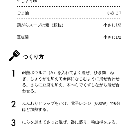
生しょうゆ
ごま油
小さじ1
鶏がらスープの素（顆粒）
小さじ1/2
豆板醤
小さじ1/2
つくり方
耐熱ボウルに（A）を入れてよく混ぜ、ひき肉、ね
ぎ、しょうがを加えて全体になじむように混ぜ合わせ
る。さらに豆腐を加え、木べらでくずしながら混ぜ合
わせる。
ふんわりとラップをかけ、電子レンジ（600W）で6分
ほど加熱する。
にらを加えてさっと混ぜ、器に盛り、粉山椒をふる。