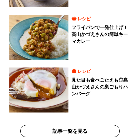
レシピ
フライパンで一発仕上げ！
髙山かづえさんの簡単キー
マカレー
レシピ
見た目も食べごたえも◎髙
山かづえさんの巣ごもりハ
ンバーグ
記事一覧を見る