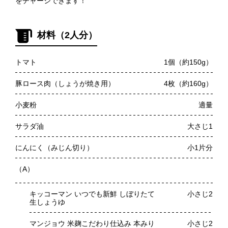
をチャージできます！
材料（2人分）
トマト
1個（約150g）
豚ロース肉（しょうが焼き用）
4枚（約160g）
小麦粉
適量
サラダ油
大さじ1
にんにく（みじん切り）
小1片分
（A）
キッコーマン いつでも新鮮 しぼりたて
小さじ2
生しょうゆ
マンジョウ 米麹こだわり仕込み 本みり
小さじ2