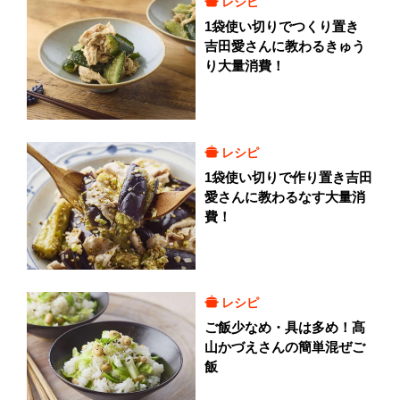
レシピ
1袋使い切りでつくり置き
吉田愛さんに教わるきゅう
り大量消費！
レシピ
1袋使い切りで作り置き吉田
愛さんに教わるなす大量消
費！
レシピ
ご飯少なめ・具は多め！髙
山かづえさんの簡単混ぜご
飯