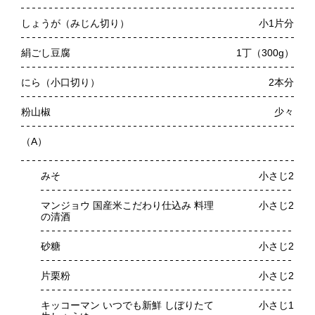
しょうが（みじん切り）
小1片分
絹ごし豆腐
1丁（300g）
にら（小口切り）
2本分
粉山椒
少々
（A）
みそ
小さじ2
マンジョウ 国産米こだわり仕込み 料理
小さじ2
の清酒
砂糖
小さじ2
片栗粉
小さじ2
キッコーマン いつでも新鮮 しぼりたて
小さじ1